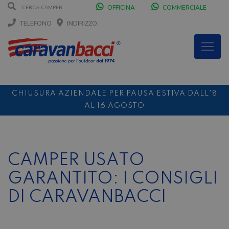
OFFICINA
COMMERCIALE
TELEFONO
INDIRIZZO
CHIUSURA AZIENDALE PER PAUSA ESTIVA DALL'8
AL 16 AGOSTO
DURANTE IL MESE DI AGOSTO SIAMO CHIUSI IL
SABATO POMERIGGIO
SCONTO 10%
NOLEGGIO ENTRO IL 31.08
PER I
CAMPER USATO
NOLEGGI DI SETTEMBRE
GARANTITO: I CONSIGLI
DI CARAVANBACCI