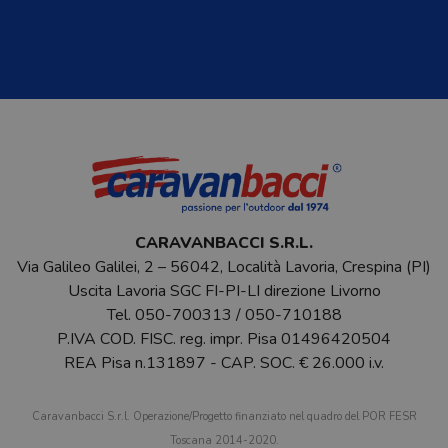
CARAVANBACCI S.R.L.
Via Galileo Galilei, 2 – 56042, Località Lavoria, Crespina (PI)
Uscita Lavoria SGC FI-PI-LI direzione Livorno
Tel.
050-700313
/
050-710188
P.IVA COD. FISC. reg. impr. Pisa 01496420504
REA Pisa n.131897 - CAP. SOC. € 26.000 i.v.
Caravanbacci S.r.l. Operazione/Progetto finanziato nel quadro del POR FESR
Toscana 2014-2020.