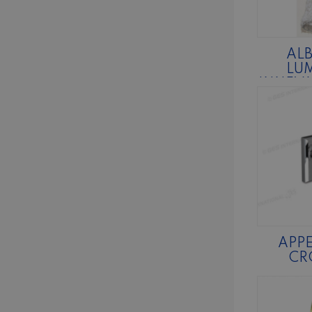
AL
LU
INNEV
APPE
CR