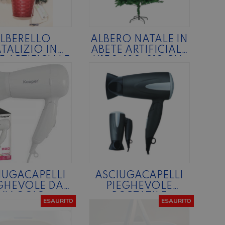
LBERELLO
ALBERO NATALE IN
TALIZIO IN
ABETE ARTIFICIALE
E ARTIFICIALE
H150-180-210 CM.
OBBATO CON
LED
IUGACAPELLI
ASCIUGACAPELLI
GHEVOLE DA
PIEGHEVOLE
VIAGGIO
PORTATILE
ESAURITO
ESAURITO