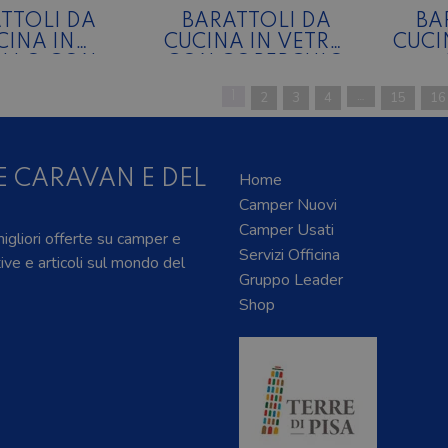
TTOLI DA
BARATTOLI DA
BA
INA IN
CUCINA IN VETRO
CUCI
ALLO CON
CON COPERCHIO
PERCHIO
IN CERAMICA
1
2
3
4
…
15
16
AMBOO
DECORATA
E CARAVAN E DEL
Home
Camper Nuovi
Camper Usati
 migliori offerte su camper e
Servizi Officina
tive e articoli sul mondo del
Gruppo Leader
Shop