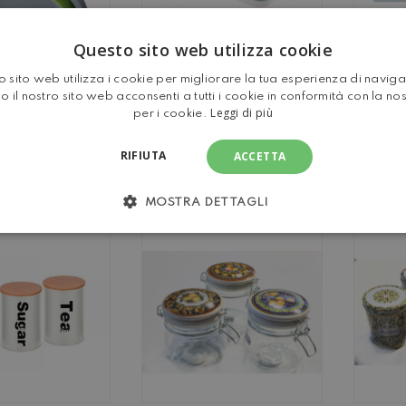
Questo sito web utilizza cookie
B
BACINELLA
RE
RETTANGOLARE
 sito web utilizza i cookie per migliorare la tua esperienza di navig
PIE
PIEGHEVOLE CON
o il nostro sito web acconsenti a tutti i cookie in conformità con la no
Leggi di più
per i cookie.
COPERCHIO
bacinella retrattile
DOPPIO USO
CINELLA
RIFIUTA
ACCETTA
HEVOLE IN
ICONE E
TICA DURA
ato richiudibile
MOSTRA DETTAGLI