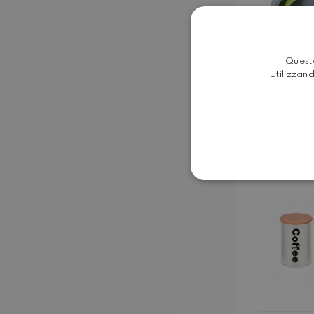
Questo
Utilizzand
BA
PIEG
SIL
PLAS
catino quadr