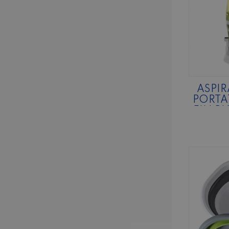
ASPI
PORTA
FILI R