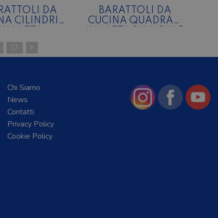
RATTOLI DA
BARATTOLI DA
NA CILINDRICI
CUCINA QUADRATI
IN LATTA
IN LATTA BIANCHI E
DECORATA
NERI CON
17
COPERCHIO
BAMBOO
Chi Siamo
News
Contatti
Privacy Policy
Cookie Policy