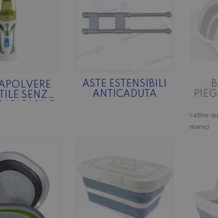
ASTE ESTENSIBILI
B
RAPOLVERE
ANTICADUTA
PIE
TILE SENZA
ICARICABILE
INC
catino qu
S
manici
PLA