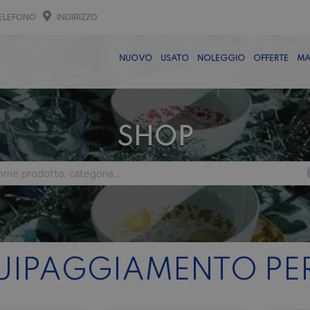
ELEFONO
INDIRIZZO
NUOVO
USATO
NOLEGGIO
OFFERTE
MA
SHOP
UIPAGGIAMENTO PER