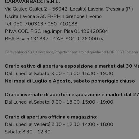
CARAVANBACCI S.R.L.
Via Galileo Galilei, 2 – 56042, Località Lavoria, Crespina (PI)
Uscita Lavoria SGC FI-PI-LI direzione Livorno
Tel.
050-700313
/
050-710188
P.IVA COD. FISC. reg. impr. Pisa 01496420504
REA Pisa n.131897 - CAP. SOC. € 26.000 i.v.
Caravanbacci S.r.l. Operazione/Progetto finanziato nel quadro del POR FESR Toscan
Orario estivo di apertura esposizione e market dal 30 M
Dal Lunedì al Sabato: 9:00 - 13:00, 15:30 - 19:30
Nei mesi di Luglio e Agosto, sabato pomeriggio chiuso
Orario invernale di apertura esposizione e market dal 2
Dal Lunedì al Sabato: 9:00 - 13:00, 15:00 - 19:00
Orario di apertura officina e magazzino:
Dal Lunedì al Venerdì 8:30 - 12:30, 14:00 - 18:00
Sabato: 8:30 - 12:30