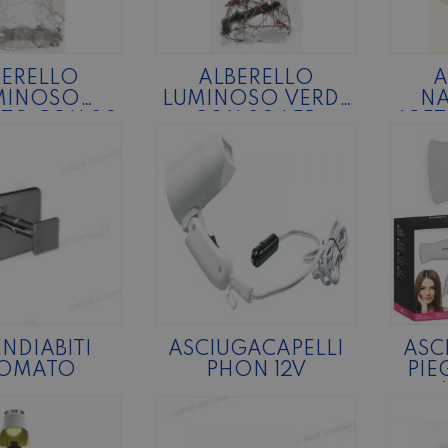
BERELLO
ALBERELLO
A
MINOSO
LUMINOSO VERDE
NA
ATO CON 20
CON 20 LED
ABET
LED
ADD
NDIABITI
ASCIUGACAPELLI
ASC
OMATO
PHON 12V
PIE