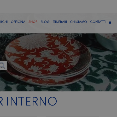
RCHI
OFFICINA
SHOP
BLOG
ITINERARI
CHI SIAMO
CONTATTI
 INTERNO