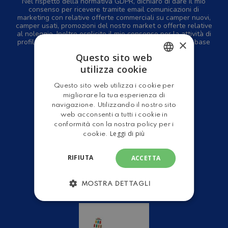
Nel rispetto della normativa GDPR, dichiaro di dare il mio
consenso per ricevere tramite email comunicazioni di
marketing con relative offerte commerciali su camper nuovi,
camper usati, promozioni del nostro market o offerte relative
al noleggio. Inoltre esplicito il mio consenso per la attività di
profilazione per ricevere contenuti personalizzati sulla base
×
dei miei interessi.
Privacy Policy
Questo sito web
utilizza cookie
ITALIAN
Questo sito web utilizza i cookie per
ENGLISH
migliorare la tua esperienza di
navigazione. Utilizzando il nostro sito
web acconsenti a tutti i cookie in
Home
conformità con la nostra policy per i
Leggi di più
Camper Nuovi
cookie.
Camper Usati
RIFIUTA
ACCETTA
Servizi Officina
Gruppo Leader
MOSTRA DETTAGLI
Shop