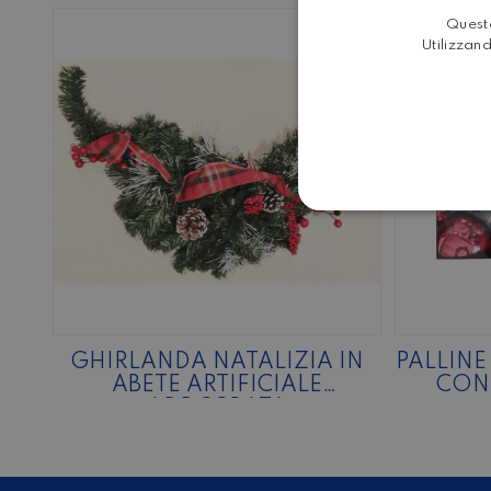
Questo
Utilizzand
GHIRLANDA NATALIZIA IN
PALLINE
ABETE ARTIFICIALE
CONF
ADDOBBATA