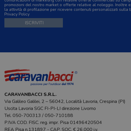
comunicazioni di marketing con relative offerte commerciali su camp
promozioni del nostro market o offerte relative al noleggio. Inoltre e
la attività di profilazione per ricevere contenuti personalizzati sulla 
Privacy Policy
CARAVANBACCI S.R.L.
Via Galileo Galilei, 2 – 56042, Località Lavoria, Crespina (PI)
Uscita Lavoria SGC FI-PI-LI direzione Livorno
Tel.
050-700313
/
050-710188
P.IVA COD. FISC. reg. impr. Pisa 01496420504
REA Pisa n.131897 - CAP. SOC. € 26.000 i.v.