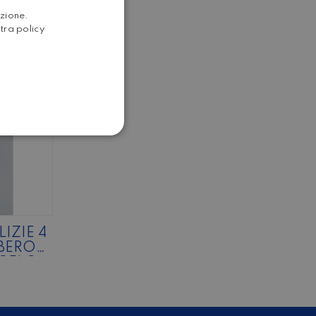
ITALIAN
azione.
stra policy
ENGLISH
IZIE 4
LBERO
GELO,
LI