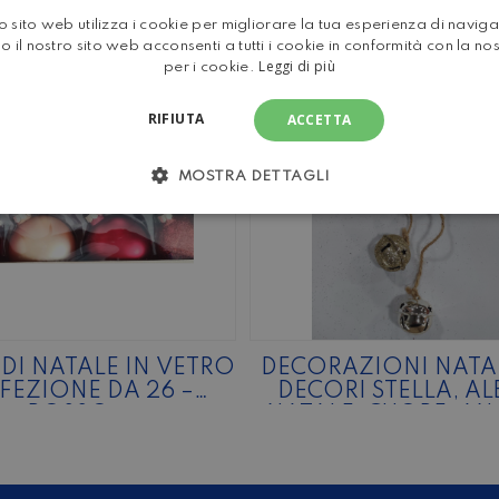
 sito web utilizza i cookie per migliorare la tua esperienza di navig
o il nostro sito web acconsenti a tutti i cookie in conformità con la no
Leggi di più
per i cookie.
RIFIUTA
ACCETTA
MOSTRA DETTAGLI
 DI NATALE IN VETRO
DECORAZIONI NATAL
EZIONE DA 26 –
DECORI STELLA, A
ROSSO
NATALE ,CUORE, AN
CON CAMPANEL