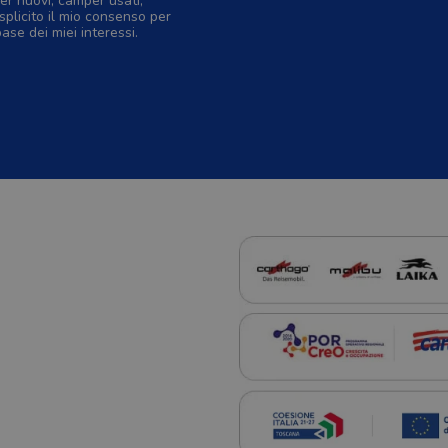
er nuovi, camper usati,
splicito il mio consenso per
base dei miei interessi.