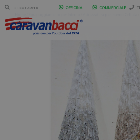
OFFICINA
COMMERCIALE
T
Home
/
Equipaggiamento per Interno
/
Attrezzatura per Interno Cellula
/