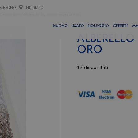
ELEFONO
INDIRIZZO
Decorazioni
/ Alberello luminoso argento e oro
NUOVO
USATO
NOLEGGIO
OFFERTE
MA
COD:
RI75845
ALBERELLO
ORO
17 disponibili
Alberello
luminoso
argento
e
oro
quantità