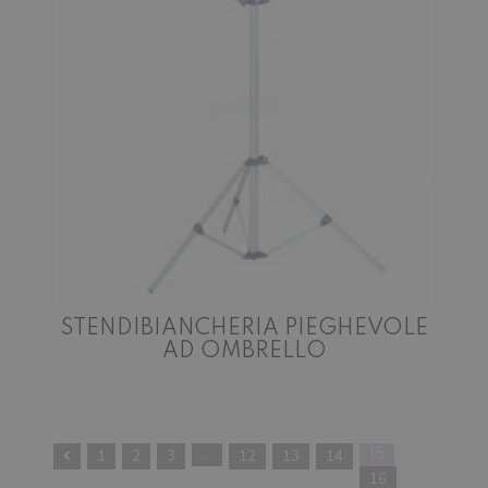
STENDIBIANCHERIA PIEGHEVOLE
AD OMBRELLO
1
2
3
…
12
13
14
15
16