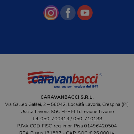
CARAVANBACCI S.R.L.
Via Galileo Galilei, 2 – 56042, Località Lavoria, Crespina (PI)
Uscita Lavoria SGC FI-PI-LI direzione Livorno
Tel.
050-700313
/
050-710188
P.IVA COD. FISC. reg. impr. Pisa 01496420504
REA Pisa n.131897 - CAP. SOC. € 26.000 i.v.