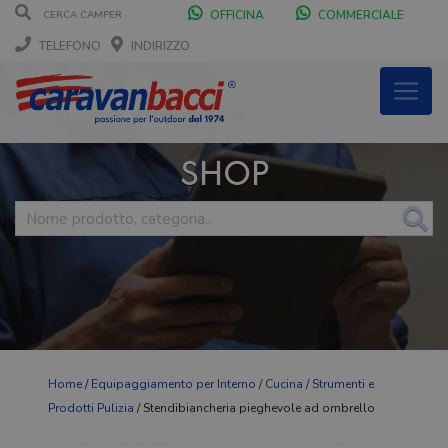
OFFICINA
COMMERCIALE
TELEFONO
INDIRIZZO
SHOP
Home
/
Equipaggiamento per Interno
/
Cucina
/
Strumenti e
Prodotti Pulizia
/ Stendibiancheria pieghevole ad ombrello