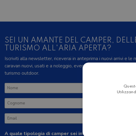
SEI UN AMANTE DEL CAMPER, DELL
TURISMO ALL'ARIA APERTA?
Iscriviti alla newsletter, riceverai in anteprima i nuovi arrivi e le
caravan nuovi, usati e a noleggio, eventi, video recensioni, inizia
turismo outdoor.
Questo
Utilizzand
A quale tipologia di camper sei interessato?