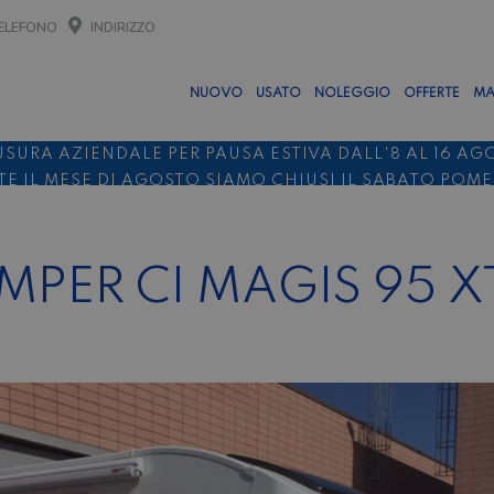
ELEFONO
INDIRIZZO
NUOVO
USATO
NOLEGGIO
OFFERTE
MA
USURA AZIENDALE PER PAUSA ESTIVA DALL'8 AL 16 AG
E IL MESE DI AGOSTO SIAMO CHIUSI IL SABATO POM
O 10%
NOLEGGIO ENTRO IL 31.08
PER I NOLEGGI DI SE
ER CI MAGIS 95 XT 