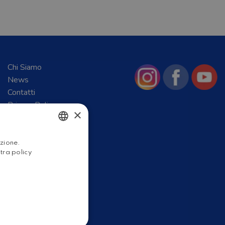
Chi Siamo
News
Contatti
Privacy Policy
×
Cookie Policy
ITALIAN
azione.
stra policy
ENGLISH