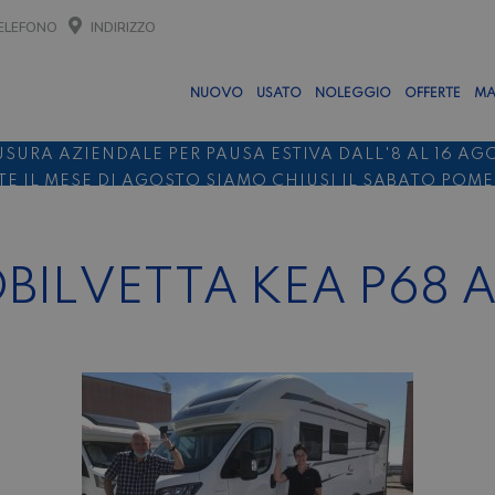
ELEFONO
INDIRIZZO
NUOVO
USATO
NOLEGGIO
OFFERTE
MA
USURA AZIENDALE PER PAUSA ESTIVA DALL'8 AL 16 AG
E IL MESE DI AGOSTO SIAMO CHIUSI IL SABATO POM
O 10%
NOLEGGIO ENTRO IL 31.08
PER I NOLEGGI DI SE
BILVETTA KEA P68 