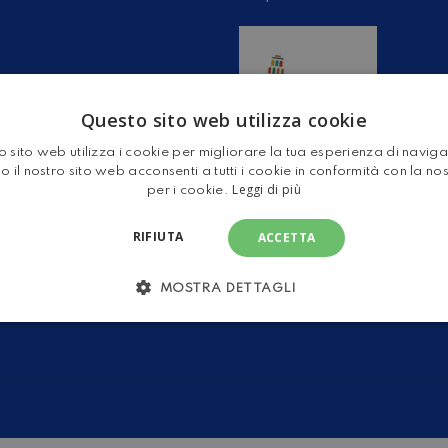
Questo sito web utilizza cookie
 sito web utilizza i cookie per migliorare la tua esperienza di navig
o il nostro sito web acconsenti a tutti i cookie in conformità con la no
Leggi di più
per i cookie.
RIFIUTA
ACCETTA
per ricevere tramite email
er nuovi, camper usati,
splicito il mio consenso per
MOSTRA DETTAGLI
base dei miei interessi.