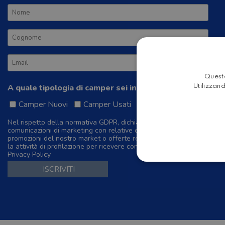
Questo
A quale tipologia di camper sei interessato?
Utilizzand
Camper Nuovi
Camper Usati
Camper a Noleggio
Nel rispetto della normativa GDPR, dichiaro di dare il mio consenso 
comunicazioni di marketing con relative offerte commerciali su camp
promozioni del nostro market o offerte relative al noleggio. Inoltre e
la attività di profilazione per ricevere contenuti personalizzati sulla 
Privacy Policy