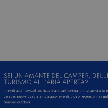
SEI UN AMANTE DEL CAMPER, DELL
TURISMO ALL'ARIA APERTA?
Iscriviti alla newsletter, riceverai in anteprima i nuovi arrivi e le
caravan nuovi, usati e a noleggio, eventi, video recensioni, inizia
turismo outdoor.