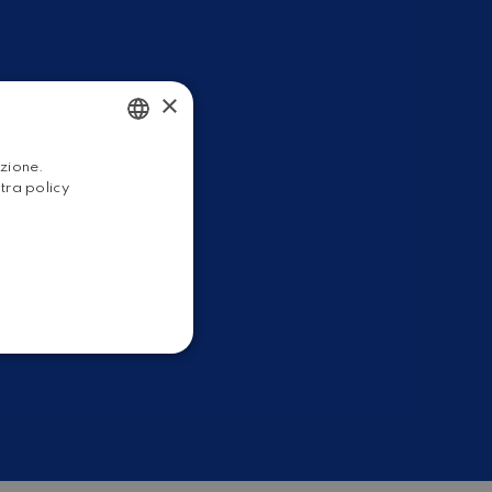
×
ITALIAN
azione.
stra policy
ENGLISH