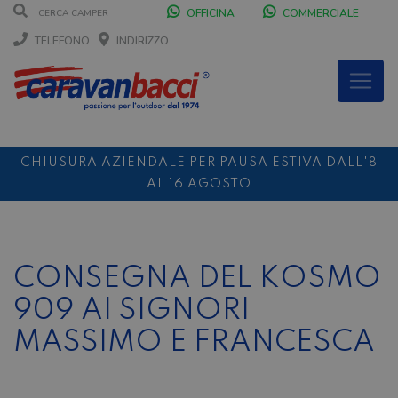
OFFICINA
COMMERCIALE
TELEFONO
INDIRIZZO
CHIUSURA AZIENDALE PER PAUSA ESTIVA DALL'8
AL 16 AGOSTO
DURANTE IL MESE DI AGOSTO SIAMO CHIUSI IL
SABATO POMERIGGIO
SCONTO 10%
NOLEGGIO ENTRO IL 31.08
PER I
CONSEGNA DEL KOSMO
NOLEGGI DI SETTEMBRE
909 AI SIGNORI
MASSIMO E FRANCESCA