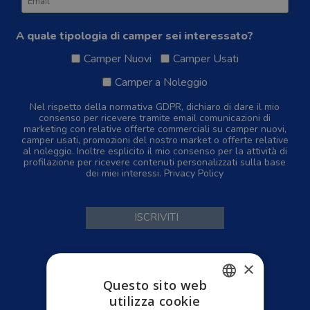
A quale tipologia di camper sei interessato?
Camper Nuovi
Camper Usati
Camper a Noleggio
Nel rispetto della normativa GDPR, dichiaro di dare il mio
consenso per ricevere tramite email comunicazioni di
marketing con relative offerte commerciali su camper nuovi,
camper usati, promozioni del nostro market o offerte relative
al noleggio. Inoltre esplicito il mio consenso per la attività di
profilazione per ricevere contenuti personalizzati sulla base
dei miei interessi.
Privacy Policy
×
Home
Questo sito web
Camper Nuovi
utilizza cookie
Camper Usati
ITALIAN