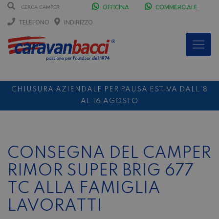
OFFICINA
COMMERCIALE
TELEFONO
INDIRIZZO
CHIUSURA AZIENDALE PER PAUSA ESTIVA DALL'8
AL 16 AGOSTO
DURANTE IL MESE DI AGOSTO SIAMO CHIUSI IL
SABATO POMERIGGIO
SCONTO 10%
NOLEGGIO ENTRO IL 31.08
PER I
CONSEGNA DEL CAMPER
NOLEGGI DI SETTEMBRE
RIMOR SUPER BRIG 677
TC ALLA FAMIGLIA
LAVORATTI