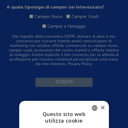
A quale tipologia di camper sei interessato?
Camper Nuovi
Camper Usati
Camper a Noleggio
Nel rispetto della normativa GDPR, dichiaro di dare il mio
consenso per ricevere tramite email comunicazioni di
marketing con relative offerte commerciali su camper nuovi,
camper usati, promozioni del nostro market o offerte relative
al noleggio. Inoltre esplicito il mio consenso per la attività di
profilazione per ricevere contenuti personalizzati sulla base
dei miei interessi.
Privacy Policy
Home
×
Camper Nuovi
Questo sito web
Camper Usati
utilizza cookie
ITALIAN
Servizi Officina