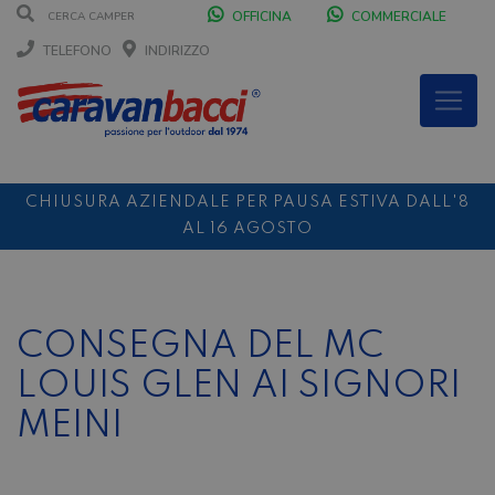
OFFICINA
COMMERCIALE
TELEFONO
INDIRIZZO
CHIUSURA AZIENDALE PER PAUSA ESTIVA DALL'8
AL 16 AGOSTO
DURANTE IL MESE DI AGOSTO SIAMO CHIUSI IL
SABATO POMERIGGIO
SCONTO 10%
NOLEGGIO ENTRO IL 31.08
PER I
CONSEGNA DEL MC
NOLEGGI DI SETTEMBRE
LOUIS GLEN AI SIGNORI
MEINI