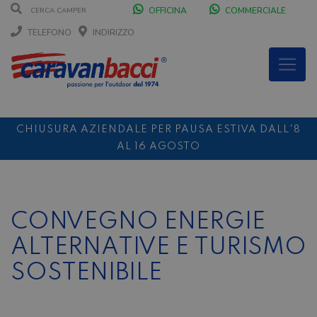
OFFICINA
COMMERCIALE
TELEFONO
INDIRIZZO
CHIUSURA AZIENDALE PER PAUSA ESTIVA DALL'8
AL 16 AGOSTO
DURANTE IL MESE DI AGOSTO SIAMO CHIUSI IL
SABATO POMERIGGIO
SCONTO 10%
NOLEGGIO ENTRO IL 31.08
PER I
CONVEGNO ENERGIE
NOLEGGI DI SETTEMBRE
ALTERNATIVE E TURISMO
SOSTENIBILE