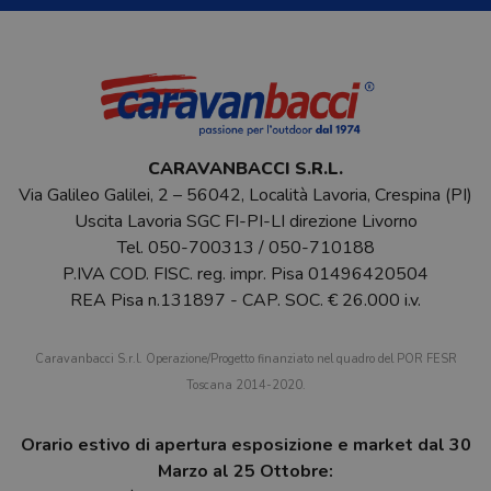
CARAVANBACCI S.R.L.
Via Galileo Galilei, 2 – 56042, Località Lavoria, Crespina (PI)
Uscita Lavoria SGC FI-PI-LI direzione Livorno
Tel.
050-700313
/
050-710188
P.IVA COD. FISC. reg. impr. Pisa 01496420504
REA Pisa n.131897 - CAP. SOC. € 26.000 i.v.
Caravanbacci S.r.l. Operazione/Progetto finanziato nel quadro del POR FESR
Toscana 2014-2020.
Orario estivo di apertura esposizione e market dal 30
Marzo al 25 Ottobre: