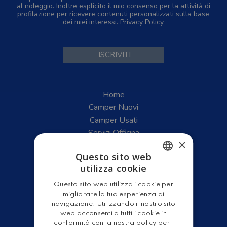
al noleggio. Inoltre esplicito il mio consenso per la attività di
profilazione per ricevere contenuti personalizzati sulla base
dei miei interessi.
Privacy Policy
Home
Camper Nuovi
Camper Usati
Servizi Officina
×
Gruppo Leader
Questo sito web
Shop
utilizza cookie
ITALIAN
Questo sito web utilizza i cookie per
ENGLISH
migliorare la tua esperienza di
navigazione. Utilizzando il nostro sito
web acconsenti a tutti i cookie in
conformità con la nostra policy per i