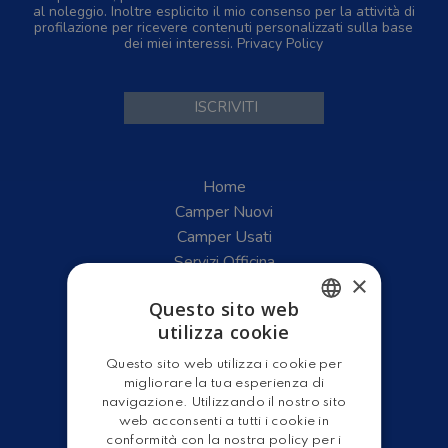
al noleggio. Inoltre esplicito il mio consenso per la attività di
profilazione per ricevere contenuti personalizzati sulla base
dei miei interessi.
Privacy Policy
Home
Camper Nuovi
Camper Usati
Servizi Officina
×
Gruppo Leader
Questo sito web
Shop
utilizza cookie
ITALIAN
Questo sito web utilizza i cookie per
ENGLISH
migliorare la tua esperienza di
navigazione. Utilizzando il nostro sito
web acconsenti a tutti i cookie in
conformità con la nostra policy per i