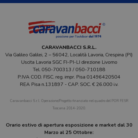
CARAVANBACCI S.R.L.
Via Galileo Galilei, 2 – 56042, Località Lavoria, Crespina (PI)
Uscita Lavoria SGC FI-PI-LI direzione Livorno
Tel.
050-700313
/
050-710188
P.IVA COD. FISC. reg. impr. Pisa 01496420504
REA Pisa n.131897 - CAP. SOC. € 26.000 i.v.
Caravanbacci S.r.l. Operazione/Progetto finanziato nel quadro del POR FESR
Toscana 2014-2020.
Orario estivo di apertura esposizione e market dal 30
Marzo al 25 Ottobre: