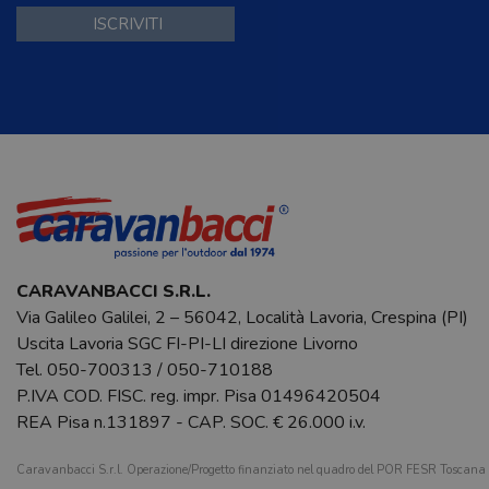
CARAVANBACCI S.R.L.
Via Galileo Galilei, 2 – 56042, Località Lavoria, Crespina (PI)
Uscita Lavoria SGC FI-PI-LI direzione Livorno
Tel.
050-700313
/
050-710188
P.IVA COD. FISC. reg. impr. Pisa 01496420504
REA Pisa n.131897 - CAP. SOC. € 26.000 i.v.
Caravanbacci S.r.l. Operazione/Progetto finanziato nel quadro del POR FESR Toscan