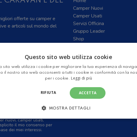
E CARAVAN E DEL
Home
Camper Nuovi
Camper Usati
 migliori offerte su camper e
Servizi Officina
tive e articoli sul mondo del
Gruppo Leader
Shop
Questo sito web utilizza cookie
 sito web utilizza i cookie per migliorare la tua esperienza di navig
o il nostro sito web acconsenti a tutti i cookie in conformità con la no
Leggi di più
per i cookie.
RIFIUTA
ACCETTA
MOSTRA DETTAGLI
per ricevere tramite email
er nuovi, camper usati,
splicito il mio consenso per
base dei miei interessi.