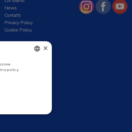
Chi Siamo
News
Contatti
Privacy Policy
Cookie Policy
×
ITALIAN
azione.
stra policy
ENGLISH