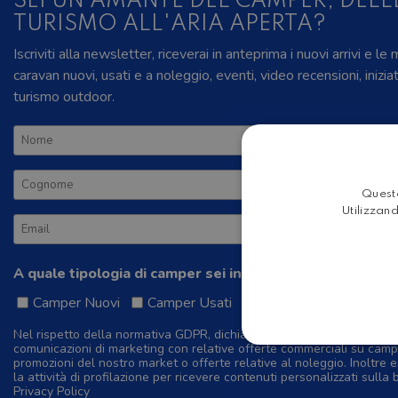
SEI UN AMANTE DEL CAMPER, DELL
TURISMO ALL'ARIA APERTA?
Iscriviti alla newsletter, riceverai in anteprima i nuovi arrivi e le
caravan nuovi, usati e a noleggio, eventi, video recensioni, inizia
turismo outdoor.
Questo
Utilizzand
A quale tipologia di camper sei interessato?
Camper Nuovi
Camper Usati
Camper a Noleggio
Nel rispetto della normativa GDPR, dichiaro di dare il mio consenso 
comunicazioni di marketing con relative offerte commerciali su camp
promozioni del nostro market o offerte relative al noleggio. Inoltre e
la attività di profilazione per ricevere contenuti personalizzati sulla 
Privacy Policy