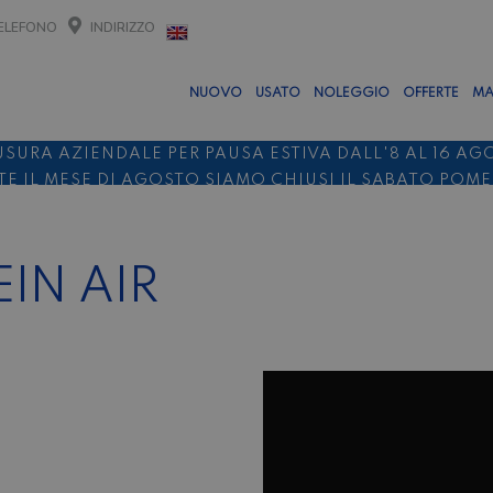
ELEFONO
INDIRIZZO
NUOVO
USATO
NOLEGGIO
OFFERTE
MA
USURA AZIENDALE PER PAUSA ESTIVA DALL'8 AL 16 AG
E IL MESE DI AGOSTO SIAMO CHIUSI IL SABATO POM
O 10%
NOLEGGIO ENTRO IL 31.08
PER I NOLEGGI DI SE
IN AIR