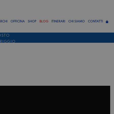
RCHI
OFFICINA
SHOP
BLOG
ITINERARI
CHI SIAMO
CONTATTI
OSTO
ERIGGIO
TTEMBRE