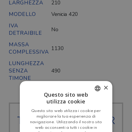
LARGHEZZA
210
MODELLO
Venicia 420
IVA
No
DETRAIBILE
MASSA
1130
COMPLESSIVA
LUNGHEZZA
SENZA
490
TIMONE
×
Questo sito web
utilizza cookie
ITALIAN
Questo sito web utilizza i cookie per
ENGLISH
migliorare la tua esperienza di
TUTTI I CARAVELAIR
navigazione. Utilizzando il nostro sito
web acconsenti a tutti i cookie in