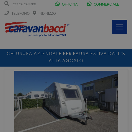
OFFICINA
COMMERCIALE
TELEFONO
INDIRIZZO
CHIUSURA AZIENDALE PER PAUSA ESTIVA DALL'8
AL 16 AGOSTO
DURANTE IL MESE DI AGOSTO SIAMO CHIUSI IL
SABATO POMERIGGIO
SCONTO 10%
NOLEGGIO ENTRO IL 31.08
PER I
NOLEGGI DI SETTEMBRE