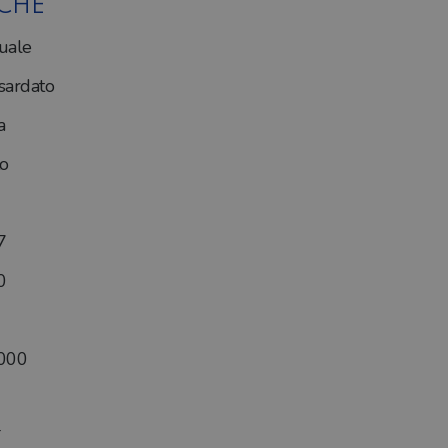
ICHE
uale
ardato
a
o
7
0
000