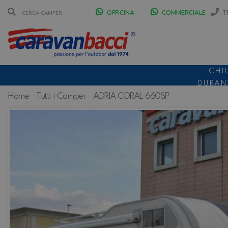
OFFICINA
COMMERCIALE
T
CHI
DURANT
Home
Tutti i Camper
ADRIA CORAL 660SP
SCONT