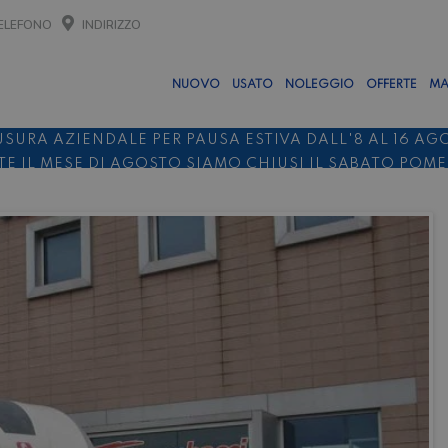
ELEFONO
INDIRIZZO
NUOVO
USATO
NOLEGGIO
OFFERTE
MA
USURA AZIENDALE PER PAUSA ESTIVA DALL'8 AL 16 AG
E IL MESE DI AGOSTO SIAMO CHIUSI IL SABATO POM
O 10%
NOLEGGIO ENTRO IL 31.08
PER I NOLEGGI DI SE