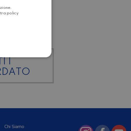
ITALIAN
azione.
stra policy
ENGLISH
I I
RDATO
Chi Siamo