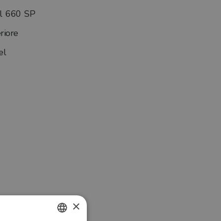
l 660 SP
riore
el
×