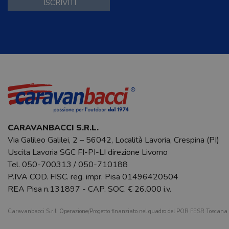
CARAVANBACCI S.R.L.
Via Galileo Galilei, 2 – 56042, Località Lavoria, Crespina (PI)
Uscita Lavoria SGC FI-PI-LI direzione Livorno
Tel.
050-700313
/
050-710188
P.IVA COD. FISC. reg. impr. Pisa 01496420504
REA Pisa n.131897 - CAP. SOC. € 26.000 i.v.
Caravanbacci S.r.l. Operazione/Progetto finanziato nel quadro del POR FESR Toscan