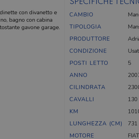
SPECIFICHE TECN
dinette con divanetto e
CAMBIO
Man
forno, bagno con cabina
TIPOLOGIA
Mans
ttostante gavone garage.
PRODUTTORE
Adri
CONDIZIONE
Usat
POSTI LETTO
5
ANNO
200
CILINDRATA
230
CAVALLI
130
KM
101
LUNGHEZZA (CM)
731
MOTORE
FIAT