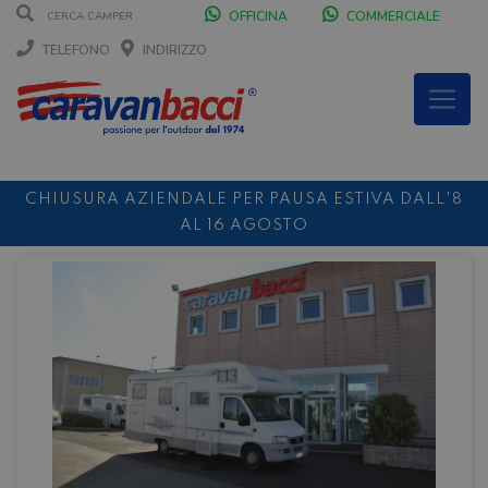
OFFICINA
COMMERCIALE
TELEFONO
INDIRIZZO
CHIUSURA AZIENDALE PER PAUSA ESTIVA DALL'8
AL 16 AGOSTO
DURANTE IL MESE DI AGOSTO SIAMO CHIUSI IL
SABATO POMERIGGIO
SCONTO 10%
NOLEGGIO ENTRO IL 31.08
PER I
NOLEGGI DI SETTEMBRE