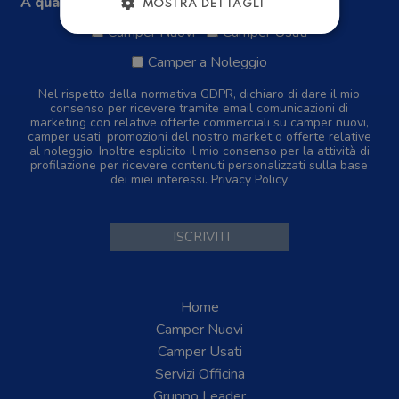
A quale tipologia di camper sei interessato?
MOSTRA DETTAGLI
Camper Nuovi
Camper Usati
Camper a Noleggio
Nel rispetto della normativa GDPR, dichiaro di dare il mio
consenso per ricevere tramite email comunicazioni di
marketing con relative offerte commerciali su camper nuovi,
camper usati, promozioni del nostro market o offerte relative
al noleggio. Inoltre esplicito il mio consenso per la attività di
profilazione per ricevere contenuti personalizzati sulla base
dei miei interessi.
Privacy Policy
Home
Camper Nuovi
Camper Usati
Servizi Officina
Gruppo Leader