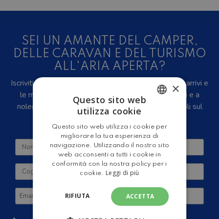
SEI UN AMANTE DEL CAMPER,
DELLE CARAVAN E DEL TURISMO
ALL'ARIA APERTA?
Iscriviti alla newsletter, riceverai in anteprima i nuovi arrivi e
×
le migliori offerte su camper e caravan nuovi, usati e a
Questo sito web
noleggio, eventi, video recensioni, iniziative e articoli sul
utilizza cookie
ITALIAN
mondo del turismo outdoor.
Questo sito web utilizza i cookie per
ENGLISH
migliorare la tua esperienza di
navigazione. Utilizzando il nostro sito
web acconsenti a tutti i cookie in
conformità con la nostra policy per i
Leggi di più
cookie.
RIFIUTA
ACCETTA