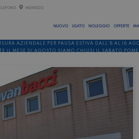
ELEFONO
INDIRIZZO
NUOVO
USATO
NOLEGGIO
OFFERTE
MA
USURA AZIENDALE PER PAUSA ESTIVA DALL'8 AL 16 AG
E IL MESE DI AGOSTO SIAMO CHIUSI IL SABATO POM
O 10%
NOLEGGIO ENTRO IL 31.08
PER I NOLEGGI DI SE