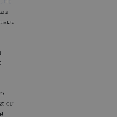
ICHE
uale
ardato
1
0
CO
20 GLT
el