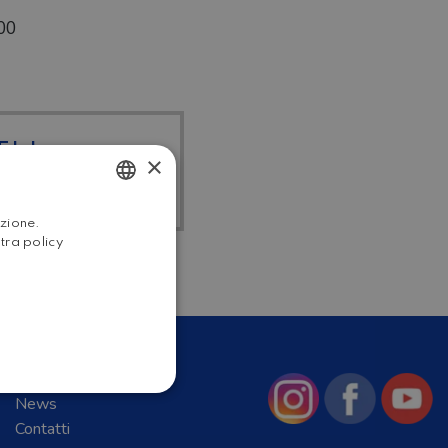
00
I I
×
RDATO
ITALIAN
azione.
stra policy
ENGLISH
Chi Siamo
News
Contatti