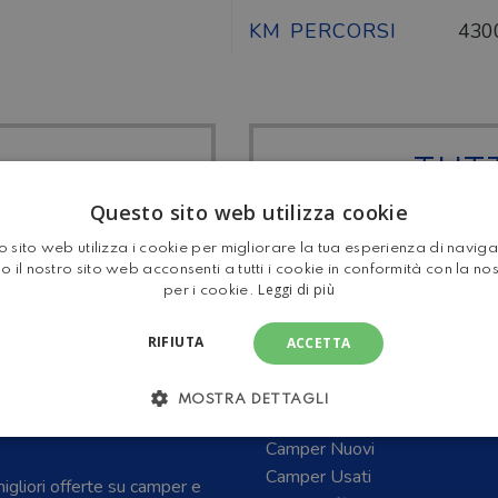
KM PERCORSI
430
TUTT
I ARCA
MANSA
Questo sito web utilizza cookie
 sito web utilizza i cookie per migliorare la tua esperienza di navig
o il nostro sito web acconsenti a tutti i cookie in conformità con la no
Leggi di più
per i cookie.
RIFIUTA
ACCETTA
MOSTRA DETTAGLI
E CARAVAN E DEL
Home
Camper Nuovi
Camper Usati
 migliori offerte su camper e