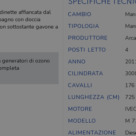
SPECIFICHE TECN
inette affiancata dal
CAMBIO
Man
 bagno con doccia
TIPOLOGIA
Mans
 con sottostante gavone a
PRODUTTORE
Arca
POSTI LETTO
4
on generatori di ozono
ANNO
201
completa
CILINDRATA
300
CAVALLI
176
LUNGHEZZA (CM)
725
MOTORE
IVE
MODELLO
M 7
ALIMENTAZIONE
Dies