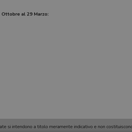
7 Ottobre al 29 Marzo:
ortate si intendono a titolo meramente indicativo e non costituisco