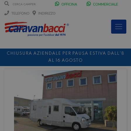
OFFICINA
COMMERCIALE
TELEFONO
INDIRIZZO
CHIUSURA AZIENDALE PER PAUSA ESTIVA DALL'8
AL 16 AGOSTO
DURANTE IL MESE DI AGOSTO SIAMO CHIUSI IL
SABATO POMERIGGIO
SCONTO 10%
NOLEGGIO ENTRO IL 31.08
PER I
NOLEGGI DI SETTEMBRE