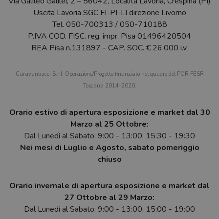
Via Galileo Galilei, 2 – 56042, Località Lavoria, Crespina (PI)
Uscita Lavoria SGC FI-PI-LI direzione Livorno
Tel.
050-700313
/
050-710188
P.IVA COD. FISC. reg. impr. Pisa 01496420504
REA Pisa n.131897 - CAP. SOC. € 26.000 i.v.
Caravanbacci S.r.l. Operazione/Progetto finanziato nel quadro del POR FESR
Toscana 2014-2020.
Orario estivo di apertura esposizione e market dal 30
Marzo al 25 Ottobre:
Dal Lunedì al Sabato: 9:00 - 13:00, 15:30 - 19:30
Nei mesi di Luglio e Agosto, sabato pomeriggio
chiuso
Orario invernale di apertura esposizione e market dal
27 Ottobre al 29 Marzo:
Dal Lunedì al Sabato: 9:00 - 13:00, 15:00 - 19:00