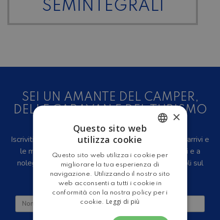
SEMINTEGRALI
SEI UN AMANTE DEL CAMPER,
DELLE CARAVAN E DEL TURISMO
×
ALL'ARIA APERTA?
Questo sito web
utilizza cookie
Iscriviti alla newsletter, riceverai in anteprima i nuovi arrivi e
ITALIAN
le migliori offerte su camper e caravan nuovi, usati e a
Questo sito web utilizza i cookie per
ENGLISH
noleggio, eventi, video recensioni, iniziative e articoli sul
migliorare la tua esperienza di
mondo del turismo outdoor.
navigazione. Utilizzando il nostro sito
web acconsenti a tutti i cookie in
conformità con la nostra policy per i
Leggi di più
cookie.