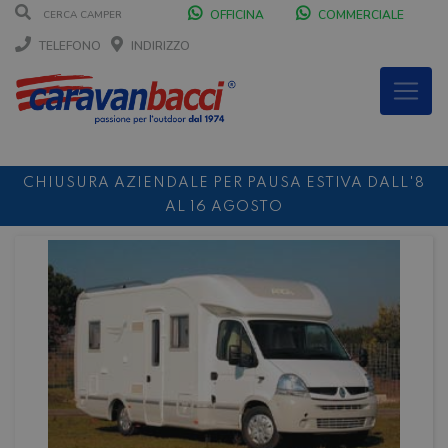
OFFICINA
COMMERCIALE
TELEFONO
INDIRIZZO
CHIUSURA AZIENDALE PER PAUSA ESTIVA DALL'8
AL 16 AGOSTO
DURANTE IL MESE DI AGOSTO SIAMO CHIUSI IL
SABATO POMERIGGIO
SCONTO 10%
NOLEGGIO ENTRO IL 31.08
PER I
NOLEGGI DI SETTEMBRE