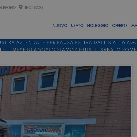
ELEFONO
INDIRIZZO
NUOVO
USATO
NOLEGGIO
OFFERTE
MA
USURA AZIENDALE PER PAUSA ESTIVA DALL'8 AL 16 AG
E IL MESE DI AGOSTO SIAMO CHIUSI IL SABATO POM
O 10%
NOLEGGIO ENTRO IL 31.08
PER I NOLEGGI DI SE