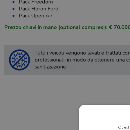
Pack Freedom
Pack Horon Ford
Pack Open Air
Prezzo chiavi in mano (optional compresi): € 70.09
Tutti i veicoli vengono lavati e trattati c
professionali, in modo da ottenere una 
sanitizzazione.
Questo