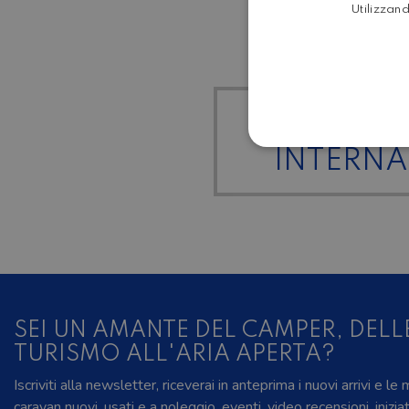
Utilizzand
TUTTI I 
INTERN
SEI UN AMANTE DEL CAMPER, DELL
TURISMO ALL'ARIA APERTA?
Iscriviti alla newsletter, riceverai in anteprima i nuovi arrivi e le
caravan nuovi, usati e a noleggio, eventi, video recensioni, inizia