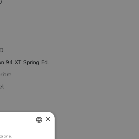
0
D
n 94 XT Spring Ed.
riore
el
×
0
ITALIAN
azione.