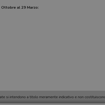
7 Ottobre al 29 Marzo:
ortate si intendono a titolo meramente indicativo e non costituisco