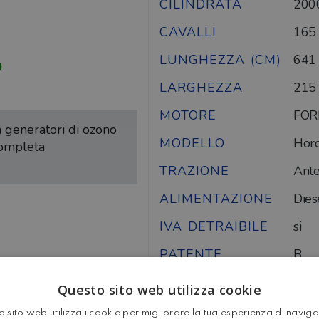
CILINDRATA
200
CAVALLI
165
LUNGHEZZA (CM)
641
0
LARGHEZZA
215
MOTORE
FOR
on generatori di ozono
MODELLO
Horo
completa
TRAZIONE
Ante
ALIMENTAZIONE
Dies
IVA DETRAIBILE
si
PATENTE
B
MASSA
Questo sito web utilizza cookie
350
COMPLESSIVA
 sito web utilizza i cookie per migliorare la tua esperienza di navig