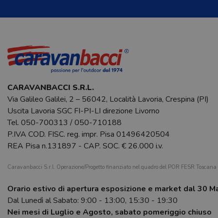
CARAVANBACCI S.R.L.
Via Galileo Galilei, 2 – 56042, Località Lavoria, Crespina (PI)
Uscita Lavoria SGC FI-PI-LI direzione Livorno
Tel.
050-700313
/
050-710188
P.IVA COD. FISC. reg. impr. Pisa 01496420504
REA Pisa n.131897 - CAP. SOC. € 26.000 i.v.
Caravanbacci S.r.l. Operazione/Progetto finanziato nel quadro del POR FESR Toscan
Orario estivo di apertura esposizione e market dal 30 M
Dal Lunedì al Sabato: 9:00 - 13:00, 15:30 - 19:30
Nei mesi di Luglio e Agosto, sabato pomeriggio chiuso