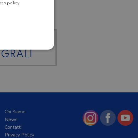
i 4 Diesel
stra policy
ENGLISH
I I
EGRALI
Chi Siamo
News
Contatti
Privacy Policy