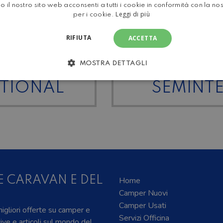
STUFA
Comb
o il nostro sito web acconsenti a tutti i cookie in conformità con la no
Leggi di più
per i cookie.
RIFIUTA
ACCETTA
MOSTRA DETTAGLI
CARAVANS
TUTT
ATIONAL
SEMINT
E CARAVAN E DEL
Home
Camper Nuovi
Camper Usati
 migliori offerte su camper e
Servizi Officina
tive e articoli sul mondo del