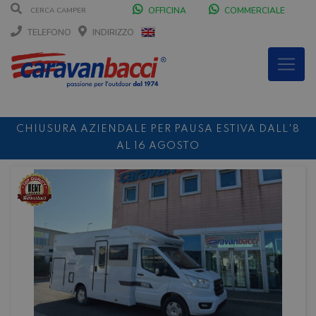
OFFICINA
COMMERCIALE
TELEFONO
INDIRIZZO
CHIUSURA AZIENDALE PER PAUSA ESTIVA DALL'8
AL 16 AGOSTO
DURANTE IL MESE DI AGOSTO SIAMO CHIUSI IL
SABATO POMERIGGIO
SCONTO 10%
NOLEGGIO ENTRO IL 31.08
PER I
NOLEGGI DI SETTEMBRE