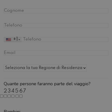
+1
Quante persone faranno parte del viaggio?
2
3
4
5
6
7
Bambini