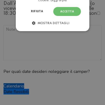
Leggi di più
cookie.
Dall'Aeroporto di Pisa a Caravanbacci (o
viceversa, da lunedì a sabato dalle 8 alle
RIFIUTA
ACCETTA
18:30) 75 € per viaggio massimo 7 persone
MOSTRA DETTAGLI
Per quali date desideri noleggiare il camper?
Calendario
Date flessibili