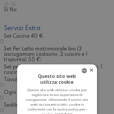
Sì
No
Servizi Extra
Set Cucina 40 €
Set Per Letto matrimoniale bio (3
asciugamani cadauno, 2 cuscini e 1
trapunta) 55 €
Set per letto singolo bio (3 asciugamani, 1
×
cuscino e 1 trapunta) 30 €
Questo sito web
Tavolo con 4 sedie 65 €
utilizza cookie
ITALIAN
Questo sito web utilizza i cookie per
Ogni sedia in più 15 €
ENGLISH
migliorare la tua esperienza di
navigazione. Utilizzando il nostro sito
Sedile per bambino 15 €
web acconsenti a tutti i cookie in
conformità con la nostra policy per i