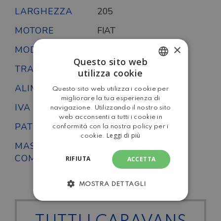
LARGHEZZA
205
MOTORE
FIAT
×
MODELLO
Kyros K2
Questo sito web
TRAZIONE
Anteriore
utilizza cookie
ITALIAN
ALIMENTAZIONE
Diesel
Questo sito web utilizza i cookie per
ENGLISH
migliorare la tua esperienza di
IVA DETRAIBILE
No
navigazione. Utilizzando il nostro sito
web acconsenti a tutti i cookie in
PATENTE
B
conformità con la nostra policy per i
Leggi di più
cookie.
MASSA
3500
COMPLESSIVA
RIFIUTA
ACCETTA
MOSTRA DETTAGLI