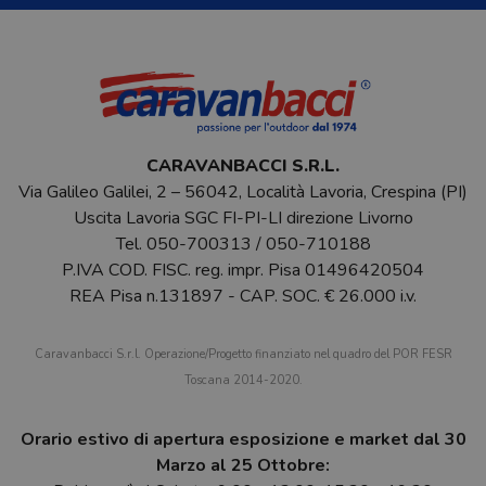
CARAVANBACCI S.R.L.
Via Galileo Galilei, 2 – 56042, Località Lavoria, Crespina (PI)
Uscita Lavoria SGC FI-PI-LI direzione Livorno
Tel.
050-700313
/
050-710188
P.IVA COD. FISC. reg. impr. Pisa 01496420504
REA Pisa n.131897 - CAP. SOC. € 26.000 i.v.
Caravanbacci S.r.l. Operazione/Progetto finanziato nel quadro del POR FESR
Toscana 2014-2020.
Orario estivo di apertura esposizione e market dal 30
Marzo al 25 Ottobre: