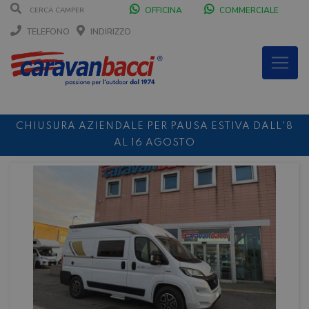
OFFICINA
COMMERCIALE
TELEFONO
INDIRIZZO
CHIUSURA AZIENDALE PER PAUSA ESTIVA DALL'8
AL 16 AGOSTO
DURANTE IL MESE DI AGOSTO SIAMO CHIUSI IL
SABATO POMERIGGIO
SCONTO 10%
NOLEGGIO ENTRO IL 31.08
PER I
NOLEGGI DI SETTEMBRE