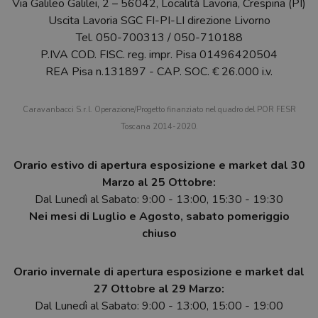
Via Galileo Galilei, 2 – 56042, Località Lavoria, Crespina (PI)
Uscita Lavoria SGC FI-PI-LI direzione Livorno
Tel.
050-700313
/
050-710188
P.IVA COD. FISC. reg. impr. Pisa 01496420504
REA Pisa n.131897 - CAP. SOC. € 26.000 i.v.
Caravanbacci S.r.l. Operazione/Progetto finanziato nel quadro del POR FESR
Toscana 2014-2020.
Orario estivo di apertura esposizione e market dal 30
Marzo al 25 Ottobre:
Dal Lunedì al Sabato: 9:00 - 13:00, 15:30 - 19:30
Nei mesi di Luglio e Agosto, sabato pomeriggio
chiuso
Orario invernale di apertura esposizione e market dal
27 Ottobre al 29 Marzo:
Dal Lunedì al Sabato: 9:00 - 13:00, 15:00 - 19:00