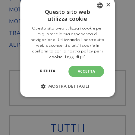
×
MOTORE
FIAT
Questo sito web
utilizza cookie
MODELLO
Riviera 95 M
ITALIAN
Questo sito web utilizza i cookie per
ENGLISH
TRAZIONE
Anteriore
migliorare la tua esperienza di
navigazione. Utilizzando il nostro sito
ALIMENTAZIONE
Diesel
web acconsenti a tutti i cookie in
conformità con la nostra policy per i
Leggi di più
cookie.
RIFIUTA
ACCETTA
TUTTI I CARAVANS
MOSTRA DETTAGLI
INTERNATIONAL
TUTTI I