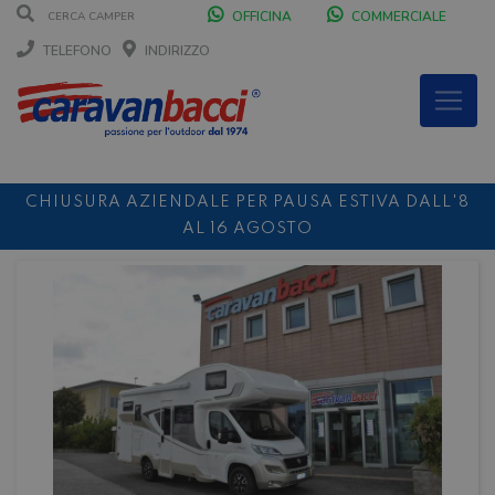
OFFICINA
COMMERCIALE
TELEFONO
INDIRIZZO
CHIUSURA AZIENDALE PER PAUSA ESTIVA DALL'8
AL 16 AGOSTO
DURANTE IL MESE DI AGOSTO SIAMO CHIUSI IL
SABATO POMERIGGIO
SCONTO 10%
NOLEGGIO ENTRO IL 31.08
PER I
NOLEGGI DI SETTEMBRE