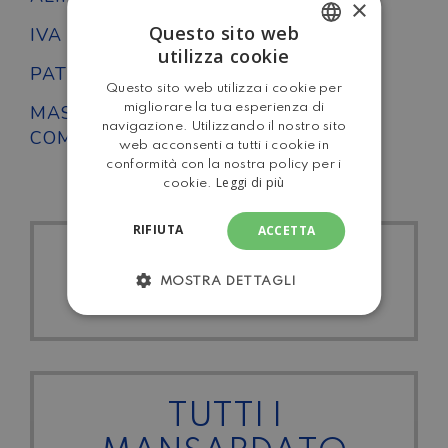
×
Questo sito web
IVA DETRAIBILE
No
utilizza cookie
ITALIAN
PATENTE
B
Questo sito web utilizza i cookie per
ENGLISH
MASSA
migliorare la tua esperienza di
3500
navigazione. Utilizzando il nostro sito
COMPLESSIVA
web acconsenti a tutti i cookie in
conformità con la nostra policy per i
Leggi di più
cookie.
RIFIUTA
ACCETTA
TUTTI I CARAVANS
MOSTRA DETTAGLI
INTERNATIONAL
TUTTI I