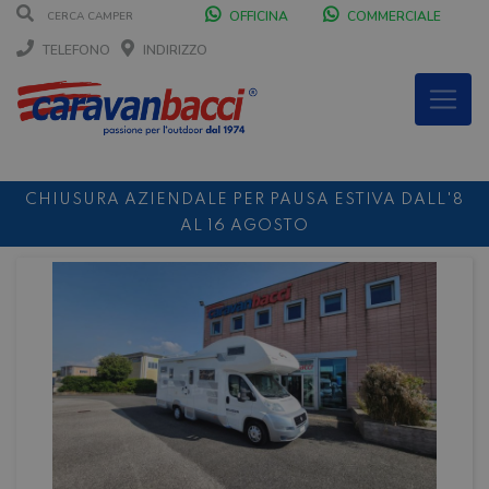
OFFICINA
COMMERCIALE
TELEFONO
INDIRIZZO
CHIUSURA AZIENDALE PER PAUSA ESTIVA DALL'8
AL 16 AGOSTO
DURANTE IL MESE DI AGOSTO SIAMO CHIUSI IL
SABATO POMERIGGIO
SCONTO 10%
NOLEGGIO ENTRO IL 31.08
PER I
NOLEGGI DI SETTEMBRE