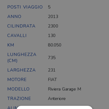
POSTI VIAGGIO
5
ANNO
2013
CILINDRATA
2300
CAVALLI
130
KM
80.050
LUNGHEZZA
735
(CM)
LARGHEZZA
231
MOTORE
FIAT
MODELLO
Riviera Garage M
TRAZIONE
Anteriore
ALIMENTAZIONE
Diesel