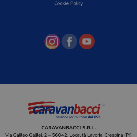
Cookie Policy
CARAVANBACCI S.R.L.
Via Galileo Galilei, 2 – 56042, Località Lavoria, Crespina (PI)