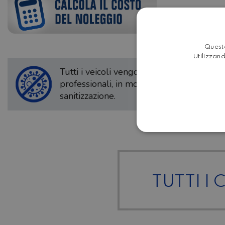
Questo
Utilizzand
Tutti i veicoli vengono lavati e trattati c
professionali, in modo da ottenere una 
sanitizzazione.
TUTTI I