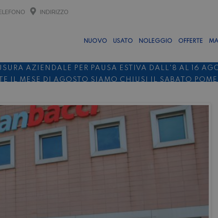
ELEFONO
INDIRIZZO
NUOVO
USATO
NOLEGGIO
OFFERTE
MA
USURA AZIENDALE PER PAUSA ESTIVA DALL'8 AL 16 AG
E IL MESE DI AGOSTO SIAMO CHIUSI IL SABATO POM
O 10%
NOLEGGIO ENTRO IL 31.08
PER I NOLEGGI DI SE