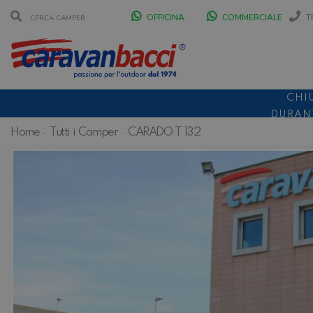
OFFICINA
COMMERCIALE
T
CHI
DURANT
Home
Tutti i Camper
CARADO T 132
SCONT