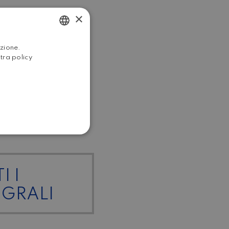
×
ITALIAN
azione.
stra policy
ENGLISH
I I
EGRALI