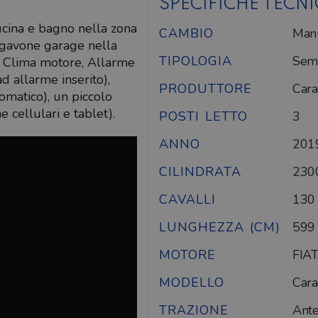
SPECIFICHE TECN
ucina e bagno nella zona
CAMBIO
Man
 gavone garage nella
TIPOLOGIA
Semi
, Clima motore, Allarme
 allarme inserito),
PRODUTTORE
Car
tomatico), un piccolo
e cellulari e tablet).
POSTI LETTO
3
ANNO
201
CILINDRATA
230
CAVALLI
130
LUNGHEZZA (CM)
599
MOTORE
FIAT
MODELLO
Car
TRAZIONE
Ante