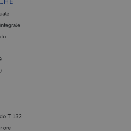
ICHE
uale
ntegrale
ado
9
0
ado T 132
riore