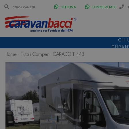
OFFICINA
COMMERCIALE
T
CHI
DURANT
Home
Tutti i Camper
CARADO T 448
SCONT