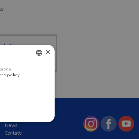
te
I I
×
EGRALI
ITALIAN
azione.
stra policy
ENGLISH
Chi Siamo
News
Contatti