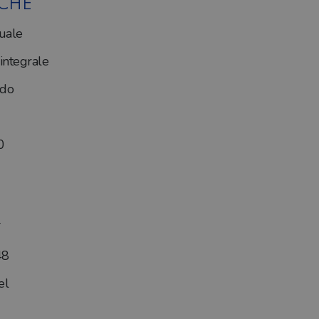
ICHE
uale
ntegrale
ado
0
48
el