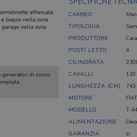
SPECIFICHE TECN
semidinette affiancata
CAMBIO
Man
L e bagno nella zona
TIPOLOGIA
Semi
e garage nella zona
PRODUTTORE
Car
POSTI LETTO
4
CILINDRATA
230
CAVALLI
130
on generatori di ozono
completa
LUNGHEZZA (CM)
743
MOTORE
FIAT
MODELLO
T 4
ALIMENTAZIONE
Dies
GARANZIA
si