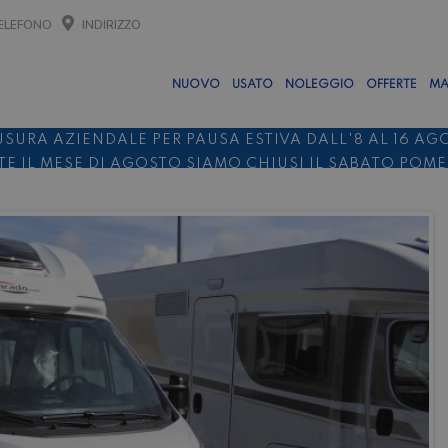
ELEFONO
INDIRIZZO
NUOVO
USATO
NOLEGGIO
OFFERTE
MA
USURA AZIENDALE PER PAUSA ESTIVA DALL'8 AL 16 AG
E IL MESE DI AGOSTO SIAMO CHIUSI IL SABATO POM
O 10%
NOLEGGIO ENTRO IL 31.08
PER I NOLEGGI DI SE