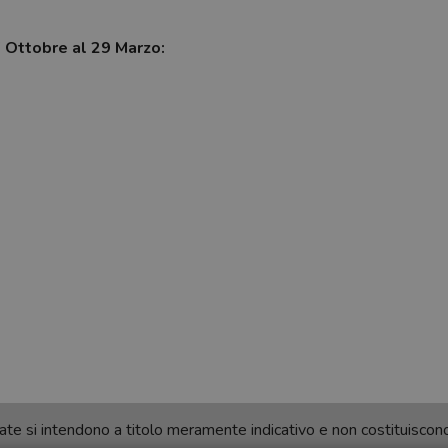
7 Ottobre al 29 Marzo:
ortate si intendono a titolo meramente indicativo e non costituisco