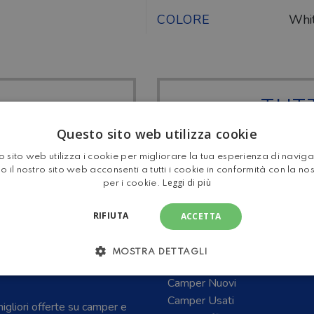
COLORE
Whi
TUTT
 CARADO
SEMINT
Questo sito web utilizza cookie
 sito web utilizza i cookie per migliorare la tua esperienza di navig
o il nostro sito web acconsenti a tutti i cookie in conformità con la no
Leggi di più
per i cookie.
RIFIUTA
ACCETTA
MOSTRA DETTAGLI
E CARAVAN E DEL
Home
Camper Nuovi
Camper Usati
 migliori offerte su camper e