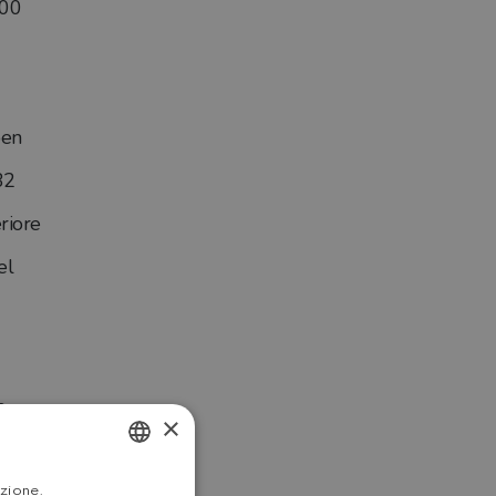
500
oen
32
riore
el
0
×
ITALIAN
azione.