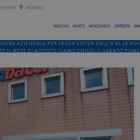
ELEFONO
INDIRIZZO
NUOVO
USATO
NOLEGGIO
OFFERTE
MA
USURA AZIENDALE PER PAUSA ESTIVA DALL'8 AL 16 AG
E IL MESE DI AGOSTO SIAMO CHIUSI IL SABATO POM
O 10%
NOLEGGIO ENTRO IL 31.08
PER I NOLEGGI DI SE