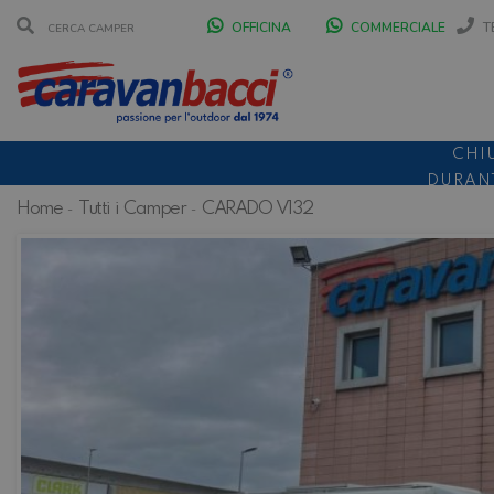
OFFICINA
COMMERCIALE
T
CHI
DURANT
Home
Tutti i Camper
CARADO V132
SCONT