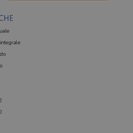
ICHE
uale
ntegrale
ado
o
2
0