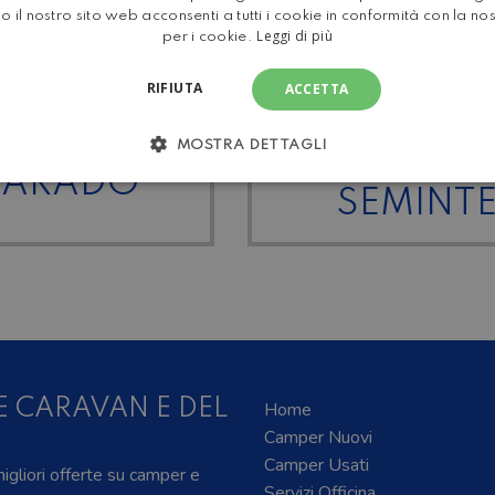
o il nostro sito web acconsenti a tutti i cookie in conformità con la no
Leggi di più
per i cookie.
RIFIUTA
ACCETTA
MOSTRA DETTAGLI
TUTT
 CARADO
SEMINT
E CARAVAN E DEL
Home
Camper Nuovi
Camper Usati
 migliori offerte su camper e
Servizi Officina