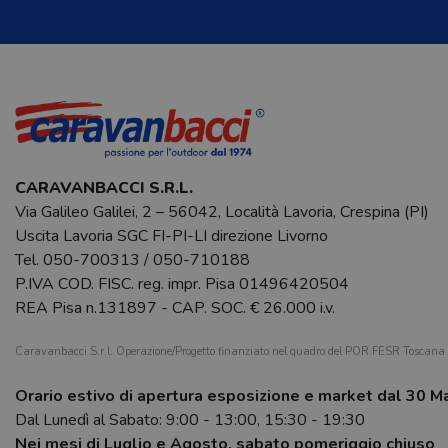
CARAVANBACCI S.R.L.
Via Galileo Galilei, 2 – 56042, Località Lavoria, Crespina (PI)
Uscita Lavoria SGC FI-PI-LI direzione Livorno
Tel.
050-700313
/
050-710188
P.IVA COD. FISC. reg. impr. Pisa 01496420504
REA Pisa n.131897 - CAP. SOC. € 26.000 i.v.
Caravanbacci S.r.l. Operazione/Progetto finanziato nel quadro del POR FESR Toscan
Orario estivo di apertura esposizione e market dal 30 M
Dal Lunedì al Sabato: 9:00 - 13:00, 15:30 - 19:30
Nei mesi di Luglio e Agosto, sabato pomeriggio chiuso