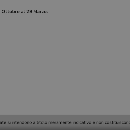
7 Ottobre al 29 Marzo:
ortate si intendono a titolo meramente indicativo e non costituisco