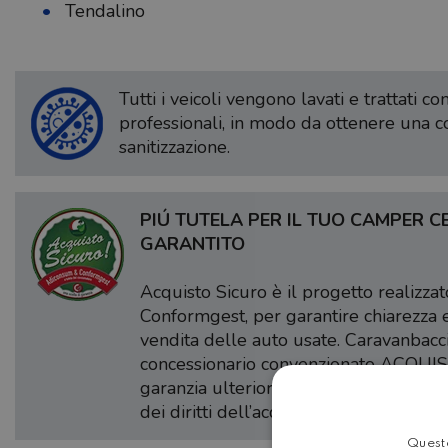
Tendalino
Tutti i veicoli vengono lavati e trattati c
professionali, in modo da ottenere una 
sanitizzazione.
PIÚ TUTELA PER IL TUO CAMPER CE
GARANTITO
Acquisto Sicuro è il progetto realizz
Conformgest, per garantire chiarezza 
vendita delle auto usate. Caravanbacc
concessionario convenzionato ACQUIS
garanzia ulteriore dovuta al rispetto d
dei diritti dell’acquirente.
Questo