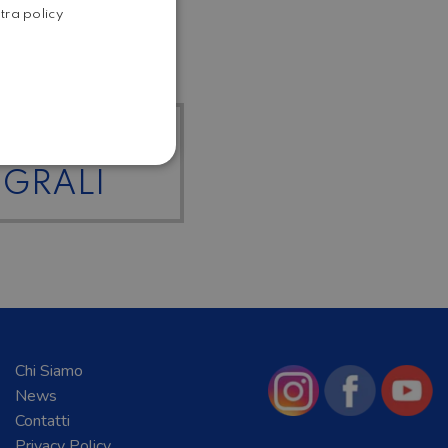
stra policy
ENGLISH
I I
EGRALI
Chi Siamo
News
Contatti
Privacy Policy