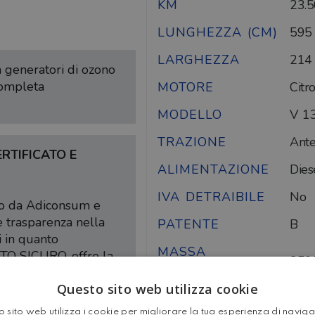
KM
23.
LUNGHEZZA (CM)
595
LARGHEZZA
214
on generatori di ozono
completa
MOTORE
Citr
MODELLO
V 1
TRAZIONE
Ante
RTIFICATO E
ALIMENTAZIONE
Dies
IVA DETRAIBILE
No
ato da Adiconsum e
e trasparenza nella
PATENTE
B
i in quanto
MASSA
TO SICURO, offre la
350
COMPLESSIVA
el protocollo a tutela
Questo sito web utilizza cookie
 sito web utilizza i cookie per migliorare la tua esperienza di navig