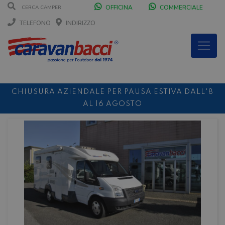
OFFICINA
COMMERCIALE
TELEFONO
INDIRIZZO
CHIUSURA AZIENDALE PER PAUSA ESTIVA DALL'8
AL 16 AGOSTO
DURANTE IL MESE DI AGOSTO SIAMO CHIUSI IL
SABATO POMERIGGIO
SCONTO 10%
NOLEGGIO ENTRO IL 31.08
PER I
NOLEGGI DI SETTEMBRE