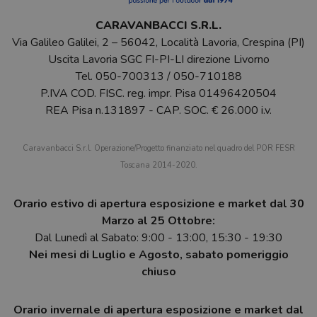
CARAVANBACCI S.R.L.
Via Galileo Galilei, 2 – 56042, Località Lavoria, Crespina (PI)
Uscita Lavoria SGC FI-PI-LI direzione Livorno
Tel.
050-700313
/
050-710188
P.IVA COD. FISC. reg. impr. Pisa 01496420504
REA Pisa n.131897 - CAP. SOC. € 26.000 i.v.
Caravanbacci S.r.l. Operazione/Progetto finanziato nel quadro del POR FESR
Toscana 2014-2020.
Orario estivo di apertura esposizione e market dal 30
Marzo al 25 Ottobre:
Dal Lunedì al Sabato: 9:00 - 13:00, 15:30 - 19:30
Nei mesi di Luglio e Agosto, sabato pomeriggio
chiuso
Orario invernale di apertura esposizione e market dal