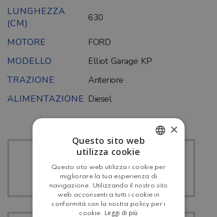
LUNGHEZZA
630
(CM)
MOTORE
FORD
MODELLO
Elliot Garage KP
TRAZIONE
Anteriore
ALIMENTAZIONE
Diesel
×
Questo sito web
utilizza cookie
ITALIAN
TUTTI I CI
Questo sito web utilizza i cookie per
ENGLISH
INTERNATIONAL
migliorare la tua esperienza di
navigazione. Utilizzando il nostro sito
web acconsenti a tutti i cookie in
conformità con la nostra policy per i
Leggi di più
cookie.