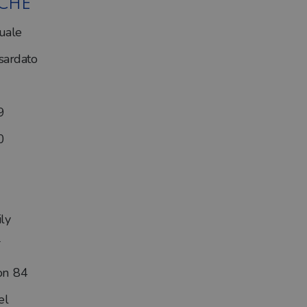
ICHE
uale
ardato
9
0
ly
on 84
el