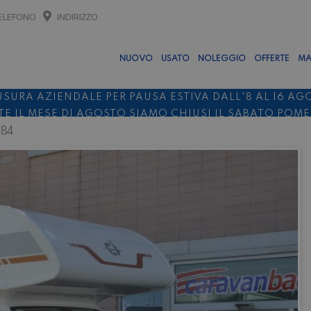
ELEFONO
INDIRIZZO
NUOVO
USATO
NOLEGGIO
OFFERTE
MA
USURA AZIENDALE PER PAUSA ESTIVA DALL'8 AL 16 AG
E IL MESE DI AGOSTO SIAMO CHIUSI IL SABATO POM
 84
O 10%
NOLEGGIO ENTRO IL 31.08
PER I NOLEGGI DI SE