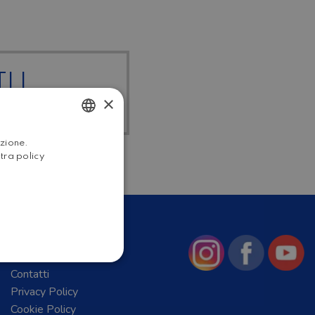
I I
×
RDATO
ITALIAN
azione.
stra policy
ENGLISH
Chi Siamo
News
Contatti
Privacy Policy
Cookie Policy