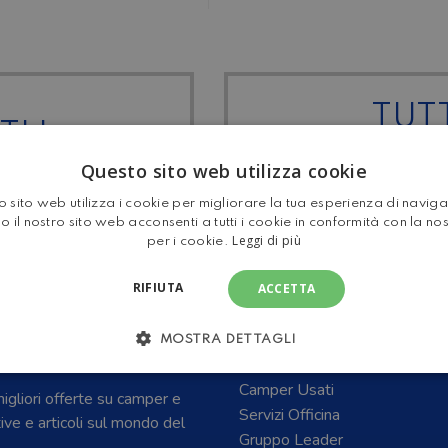
TUTT
I I
MANSA
Questo sito web utilizza cookie
 sito web utilizza i cookie per migliorare la tua esperienza di navig
o il nostro sito web acconsenti a tutti i cookie in conformità con la no
Leggi di più
per i cookie.
RIFIUTA
ACCETTA
E CARAVAN E DEL
Home
MOSTRA DETTAGLI
Camper Nuovi
Camper Usati
 migliori offerte su camper e
Servizi Officina
tive e articoli sul mondo del
Gruppo Leader