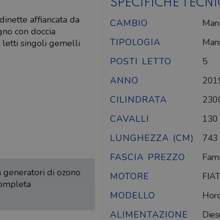
SPECIFICHE TECN
inette affiancata da
CAMBIO
Man
agno con doccia
TIPOLOGIA
Mans
etti singoli gemelli
POSTI LETTO
5
ANNO
201
CILINDRATA
230
CAVALLI
130
LUNGHEZZA (CM)
743
FASCIA PREZZO
Fami
on generatori di ozono
MOTORE
FIAT
completa
MODELLO
Hor
ALIMENTAZIONE
Dies