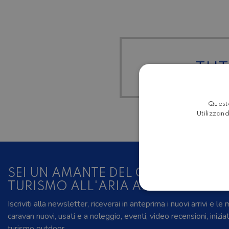
TUTT
Questo
Utilizzand
SEI UN AMANTE DEL CAMPER, DELL
TURISMO ALL'ARIA APERTA?
Iscriviti alla newsletter, riceverai in anteprima i nuovi arrivi e le
caravan nuovi, usati e a noleggio, eventi, video recensioni, inizia
turismo outdoor.