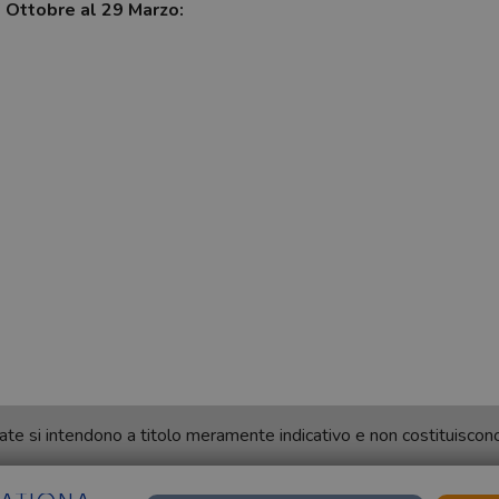
7 Ottobre al 29 Marzo:
ortate si intendono a titolo meramente indicativo e non costituisco