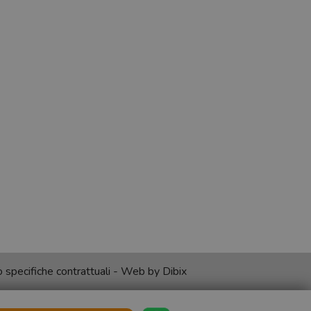
no specifiche contrattuali - Web by
Dibix