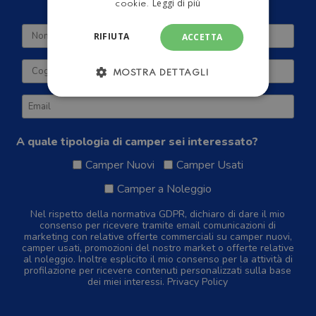
Leggi di più
cookie.
RIFIUTA
ACCETTA
MOSTRA DETTAGLI
A quale tipologia di camper sei interessato?
Camper Nuovi
Camper Usati
Camper a Noleggio
Nel rispetto della normativa GDPR, dichiaro di dare il mio
consenso per ricevere tramite email comunicazioni di
marketing con relative offerte commerciali su camper nuovi,
camper usati, promozioni del nostro market o offerte relative
al noleggio. Inoltre esplicito il mio consenso per la attività di
profilazione per ricevere contenuti personalizzati sulla base
dei miei interessi.
Privacy Policy