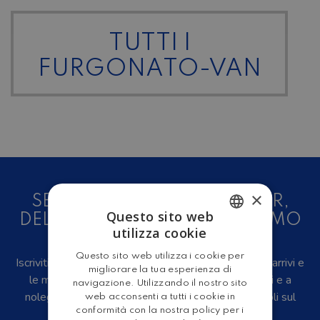
TUTTI I
FURGONATO-VAN
×
SEI UN AMANTE DEL CAMPER,
Questo sito web
DELLE CARAVAN E DEL TURISMO
utilizza cookie
ALL'ARIA APERTA?
ITALIAN
Questo sito web utilizza i cookie per
Iscriviti alla newsletter, riceverai in anteprima i nuovi arrivi e
ENGLISH
migliorare la tua esperienza di
le migliori offerte su camper e caravan nuovi, usati e a
navigazione. Utilizzando il nostro sito
noleggio, eventi, video recensioni, iniziative e articoli sul
web acconsenti a tutti i cookie in
conformità con la nostra policy per i
mondo del turismo outdoor.