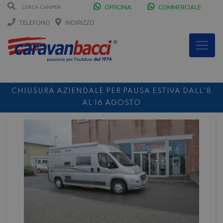
OFFICINA
COMMERCIALE
TELEFONO
INDIRIZZO
CHIUSURA AZIENDALE PER PAUSA ESTIVA DALL'8
AL 16 AGOSTO
DURANTE IL MESE DI AGOSTO SIAMO CHIUSI IL
SABATO POMERIGGIO
SCONTO 10%
NOLEGGIO ENTRO IL 31.08
PER I
NOLEGGI DI SETTEMBRE