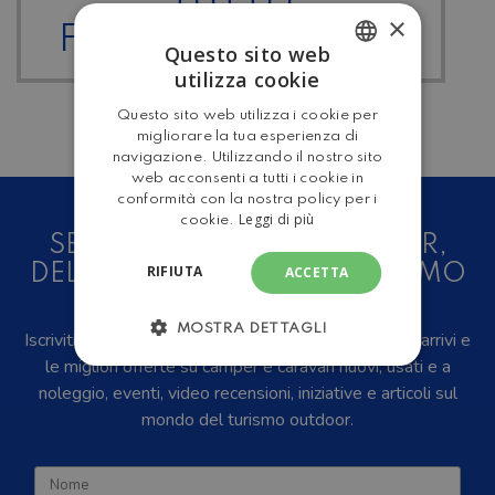
TUTTI I
×
FURGONATO-VAN
Questo sito web
utilizza cookie
ITALIAN
Questo sito web utilizza i cookie per
ENGLISH
migliorare la tua esperienza di
navigazione. Utilizzando il nostro sito
web acconsenti a tutti i cookie in
conformità con la nostra policy per i
Leggi di più
cookie.
SEI UN AMANTE DEL CAMPER,
DELLE CARAVAN E DEL TURISMO
RIFIUTA
ACCETTA
ALL'ARIA APERTA?
MOSTRA DETTAGLI
Iscriviti alla newsletter, riceverai in anteprima i nuovi arrivi e
le migliori offerte su camper e caravan nuovi, usati e a
noleggio, eventi, video recensioni, iniziative e articoli sul
mondo del turismo outdoor.