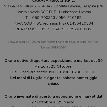
CARAVANBACCI S.R.L.
Via Galileo Galilei, 2 – 56042, Località Lavoria, Crespina (PI)
Uscita Lavoria SGC FI-PI-LI direzione Livorno
Tel.
050-700313
/
050-710188
P.IVA COD. FISC. reg. impr. Pisa 01496420504
REA Pisa n.131897 - CAP. SOC. € 26.000 i.v.
Caravanbacci S.r.l. Operazione/Progetto finanziato nel quadro del POR FESR
Toscana 2014-2020.
Orario estivo di apertura esposizione e market dal 30
Marzo al 25 Ottobre:
Dal Lunedì al Sabato: 9:00 - 13:00, 15:30 - 19:30
Nei mesi di Luglio e Agosto, sabato pomeriggio
chiuso
Orario invernale di apertura esposizione e market dal
27 Ottobre al 29 Marzo: