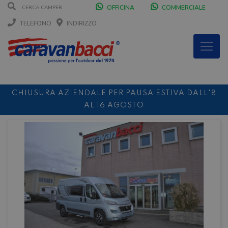
OFFICINA
COMMERCIALE
TELEFONO
INDIRIZZO
CHIUSURA AZIENDALE PER PAUSA ESTIVA DALL'8
AL 16 AGOSTO
DURANTE IL MESE DI AGOSTO SIAMO CHIUSI IL
SABATO POMERIGGIO
SCONTO 10%
NOLEGGIO ENTRO IL 31.08
PER I
NOLEGGI DI SETTEMBRE