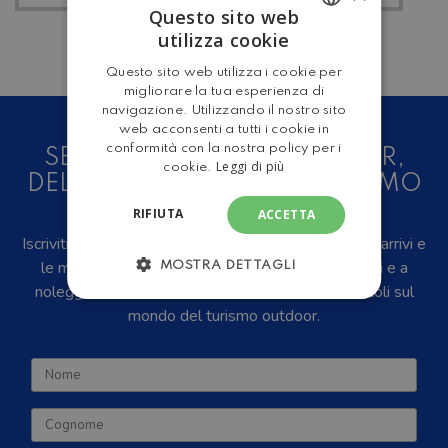
Questo sito web
utilizza cookie
ITALIAN
Questo sito web utilizza i cookie per
ENGLISH
migliorare la tua esperienza di
navigazione. Utilizzando il nostro sito
web acconsenti a tutti i cookie in
conformità con la nostra policy per i
SEI UN AMANTE DEL CAMPER,
Leggi di più
cookie.
DELLE CARAVAN E DEL TURISMO
ALL'ARIA APERTA?
RIFIUTA
ACCETTA
Iscriviti alla newsletter, riceverai in anteprima i nuovi arrivi e
le migliori offerte su camper e caravan nuovi, usati e a
MOSTRA DETTAGLI
noleggio, eventi, video recensioni, iniziative e articoli sul
mondo del turismo outdoor.