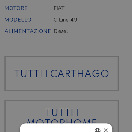
MOTORE
FIAT
MODELLO
C Line 4.9
ALIMENTAZIONE
Diesel
TUTTI I CARTHAGO
TUTTI I
MOTORHOME
×