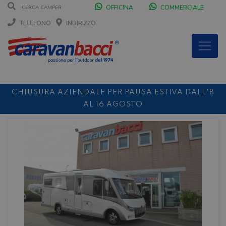
OFFICINA
COMMERCIALE
TELEFONO
INDIRIZZO
CHIUSURA AZIENDALE PER PAUSA ESTIVA DALL'8
AL 16 AGOSTO
DURANTE IL MESE DI AGOSTO SIAMO CHIUSI IL
SABATO POMERIGGIO
SCONTO 10%
NOLEGGIO ENTRO IL 31.08
PER I
NOLEGGI DI SETTEMBRE