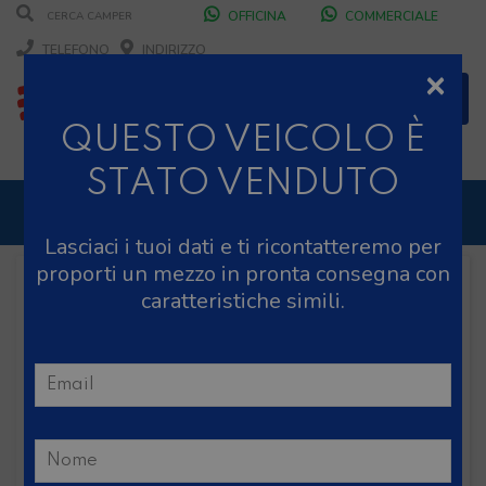
OFFICINA
COMMERCIALE
TELEFONO
INDIRIZZO
×
QUESTO VEICOLO È
STATO VENDUTO
CHIUSURA AZIENDALE PER PAUSA ESTIVA DALL'8
AL 16 AGOSTO
Lasciaci i tuoi dati e ti ricontatteremo per
DURANTE IL MESE DI AGOSTO SIAMO CHIUSI IL
proporti un mezzo in pronta consegna con
SABATO POMERIGGIO
caratteristiche simili.
SCONTO 10%
NOLEGGIO ENTRO IL 31.08
PER I
NOLEGGI DI SETTEMBRE