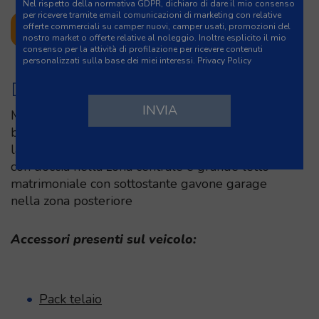
Nel rispetto della normativa GDPR, dichiaro di dare il mio consenso
per ricevere tramite email comunicazioni di marketing con relative
offerte commerciali su camper nuovi, camper usati, promozioni del
CONTATTACI SUBITO
nostro market o offerte relative al noleggio. Inoltre esplicito il mio
consenso per la attività di profilazione per ricevere contenuti
personalizzati sulla base dei miei interessi.
Privacy Policy
DESCRIZIONE
Motorhome con letto matrimoniale nel
basculante, semidinette affiancata da divanetto
laterale nella zona anteriore, cucina e bagno
con doccia nella zona centrale e grande letto
matrimoniale con sottostante gavone garage
nella zona posteriore
Accessori presenti sul veicolo:
Pack telaio