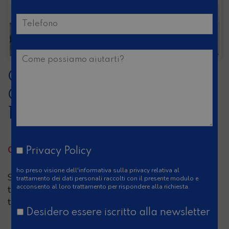
CAMPER MOTORHOME
CARTHAGO TOURER I
142
QUESTO VEICOLO È STATO VENDUTO
Privacy Policy
ho preso visione
dell'informativa sulla privacy
relativa al
Siamo comunque convinti che nel nostro piazzale
trattamento dei dati personali raccolti con il presente modulo e
acconsento al loro trattamento per rispondere alla richiesta.
troverai una valida alternativa. Contattaci per
trovarla insieme.
Desidero essere iscritto alla newsletter