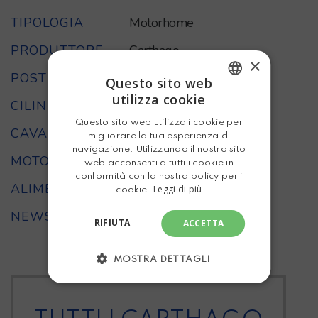
TIPOLOGIA
Motorhome
PRODUTTORE
Carthago
×
POSTI LETTO
4
Questo sito web
utilizza cookie
CILINDRATA
2300
ITALIAN
Questo sito web utilizza i cookie per
ENGLISH
CAVALLI
150
migliorare la tua esperienza di
navigazione. Utilizzando il nostro sito
MOTORE
FIAT
web acconsenti a tutti i cookie in
conformità con la nostra policy per i
ALIMENTAZIONE
Diesel
Leggi di più
cookie.
NEWSLETTER
Nuovo Malibu Carthago
RIFIUTA
ACCETTA
MOSTRA DETTAGLI