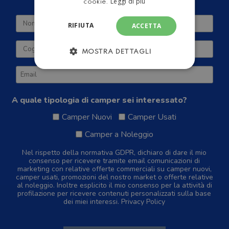
Leggi di più
cookie.
RIFIUTA
ACCETTA
MOSTRA DETTAGLI
A quale tipologia di camper sei interessato?
Camper Nuovi
Camper Usati
Camper a Noleggio
Nel rispetto della normativa GDPR, dichiaro di dare il mio
consenso per ricevere tramite email comunicazioni di
marketing con relative offerte commerciali su camper nuovi,
camper usati, promozioni del nostro market o offerte relative
al noleggio. Inoltre esplicito il mio consenso per la attività di
profilazione per ricevere contenuti personalizzati sulla base
dei miei interessi.
Privacy Policy