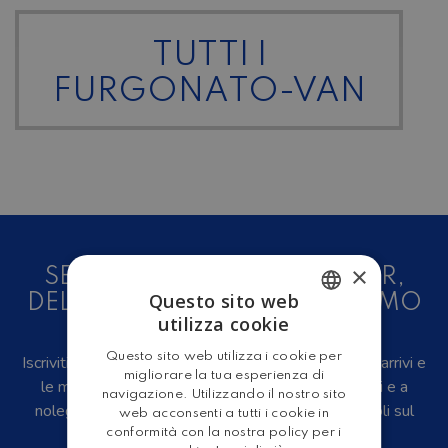
TUTTI I
FURGONATO-VAN
×
SEI UN AMANTE DEL CAMPER,
Questo sito web
DELLE CARAVAN E DEL TURISMO
utilizza cookie
ALL'ARIA APERTA?
ITALIAN
Questo sito web utilizza i cookie per
Iscriviti alla newsletter, riceverai in anteprima i nuovi arrivi e
ENGLISH
migliorare la tua esperienza di
le migliori offerte su camper e caravan nuovi, usati e a
navigazione. Utilizzando il nostro sito
noleggio, eventi, video recensioni, iniziative e articoli sul
web acconsenti a tutti i cookie in
mondo del turismo outdoor.
conformità con la nostra policy per i