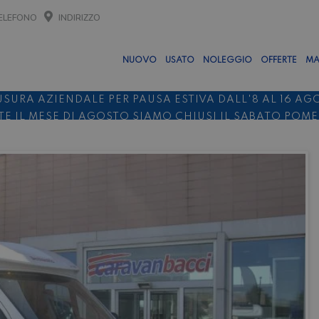
ELEFONO
INDIRIZZO
NUOVO
USATO
NOLEGGIO
OFFERTE
MA
USURA AZIENDALE PER PAUSA ESTIVA DALL'8 AL 16 AG
E IL MESE DI AGOSTO SIAMO CHIUSI IL SABATO POM
O 10%
NOLEGGIO ENTRO IL 31.08
PER I NOLEGGI DI SE