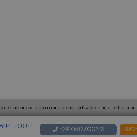
ortate si intendono a titolo meramente indicativo e non costituisco
US T 001
+39 050 700313
RIC