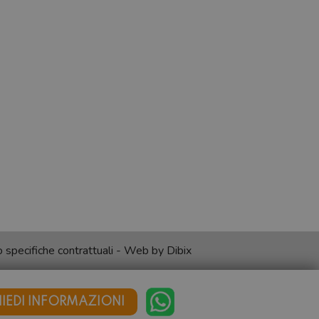
no specifiche contrattuali - Web by
Dibix
HIEDI INFORMAZIONI