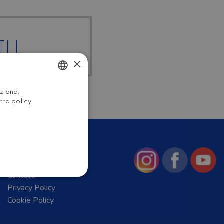
I I
×
ITALIAN
azione.
stra policy
ENGLISH
Chi Siamo
News
Contatti
Privacy Policy
Cookie Policy