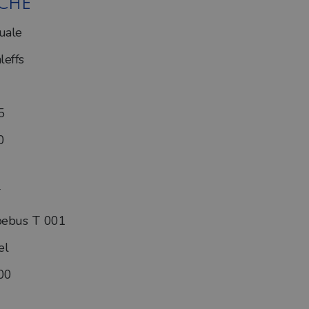
ICHE
uale
leffs
5
0
bebus T 001
el
00