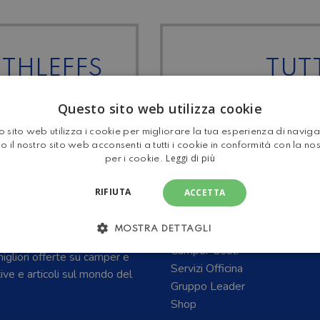
ETHLEFFS
TUTT
Questo sito web utilizza cookie
 sito web utilizza i cookie per migliorare la tua esperienza di navig
o il nostro sito web acconsenti a tutti i cookie in conformità con la no
Leggi di più
per i cookie.
RIFIUTA
ACCETTA
E CARAVAN E DEL
Home
MOSTRA DETTAGLI
Camper Nuovi
Camper Usati
 migliori offerte su camper e
Servizi Officina
tive e articoli sul mondo del
Gruppo Leader
Shop