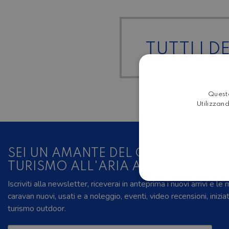
TUTTI I D
Questo
Utilizzand
SEI UN AMANTE DEL CAMPER, DELL
TURISMO ALL'ARIA APERTA?
Iscriviti alla newsletter, riceverai in anteprima i nuovi arrivi e le
caravan nuovi, usati e a noleggio, eventi, video recensioni, inizia
turismo outdoor.