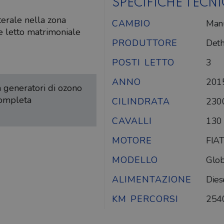
SPECIFICHE TECN
terale nella zona
CAMBIO
Man
e letto matrimoniale
PRODUTTORE
Deth
POSTI LETTO
3
ANNO
201
on generatori di ozono
completa
CILINDRATA
230
CAVALLI
130
MOTORE
FIAT
MODELLO
Glo
ALIMENTAZIONE
Dies
KM PERCORSI
254