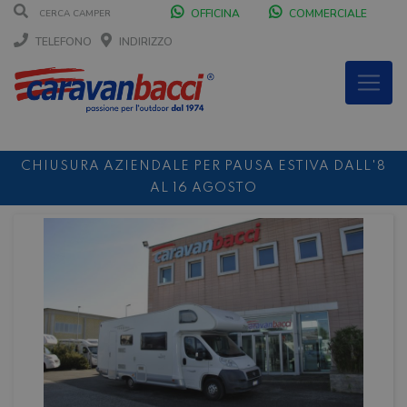
OFFICINA
COMMERCIALE
TELEFONO
INDIRIZZO
CHIUSURA AZIENDALE PER PAUSA ESTIVA DALL'8
AL 16 AGOSTO
DURANTE IL MESE DI AGOSTO SIAMO CHIUSI IL
SABATO POMERIGGIO
SCONTO 10%
NOLEGGIO ENTRO IL 31.08
PER I
NOLEGGI DI SETTEMBRE