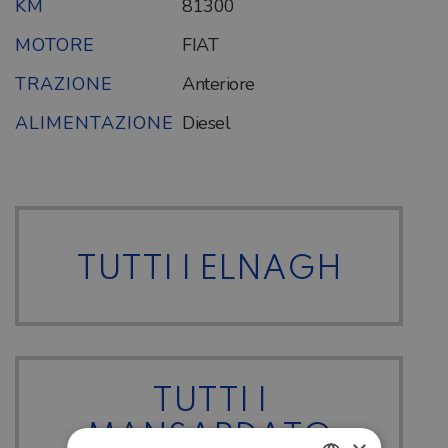
KM
81300
MOTORE
FIAT
TRAZIONE
Anteriore
ALIMENTAZIONE
Diesel
TUTTI I ELNAGH
TUTTI I
MANSARDATO