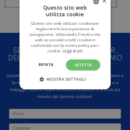
×
Questo sito web
utilizza cookie
ITALIAN
Questo sito web utilizza i cookie per
ENGLISH
migliorare la tua esperienza di
navigazione. Utilizzando il nostro sito
web acconsenti a tutti i cookie in
conformità con la nostra policy per i
SEI UN AMANTE DEL CAMPER,
Leggi di più
cookie.
DELLE CARAVAN E DEL TURISMO
RIFIUTA
ACCETTA
ALL'ARIA APERTA?
Iscriviti alla newsletter, riceverai in anteprima i nuovi arrivi e
MOSTRA DETTAGLI
le migliori offerte su camper e caravan nuovi, usati e a
noleggio, eventi, video recensioni, iniziative e articoli sul
mondo del turismo outdoor.