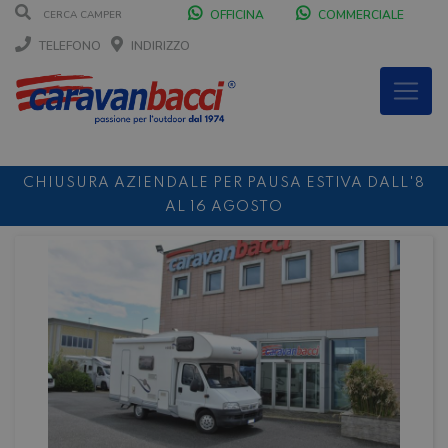
OFFICINA
COMMERCIALE
TELEFONO
INDIRIZZO
CHIUSURA AZIENDALE PER PAUSA ESTIVA DALL'8
AL 16 AGOSTO
DURANTE IL MESE DI AGOSTO SIAMO CHIUSI IL
SABATO POMERIGGIO
SCONTO 10%
NOLEGGIO ENTRO IL 31.08
PER I
NOLEGGI DI SETTEMBRE