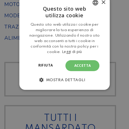
×
MOTORE
FIAT
Questo sito web
utilizza cookie
MODELLO
Clipper 20
ITALIAN
Questo sito web utilizza i cookie per
TRAZIONE
Anteriore
ENGLISH
migliorare la tua esperienza di
navigazione. Utilizzando il nostro sito
ALIMENTAZIONE
Diesel
web acconsenti a tutti i cookie in
conformità con la nostra policy per i
Leggi di più
cookie.
RIFIUTA
ACCETTA
TUTTI I ELNAGH
MOSTRA DETTAGLI
TUTTI I
MANSARDATO