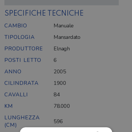
SPECIFICHE TECNICHE
CAMBIO
Manuale
TIPOLOGIA
Mansardato
PRODUTTORE
Elnagh
POSTI LETTO
6
ANNO
2005
CILINDRATA
1900
CAVALLI
84
KM
78.000
LUNGHEZZA
596
(CM)