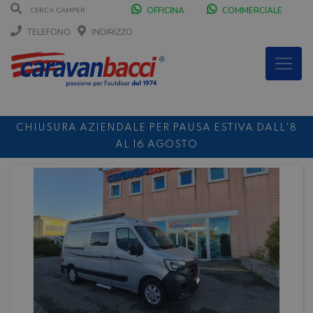
OFFICINA
COMMERCIALE
TELEFONO
INDIRIZZO
CHIUSURA AZIENDALE PER PAUSA ESTIVA DALL'8
AL 16 AGOSTO
DURANTE IL MESE DI AGOSTO SIAMO CHIUSI IL
SABATO POMERIGGIO
SCONTO 10%
NOLEGGIO ENTRO IL 31.08
PER I
NOLEGGI DI SETTEMBRE