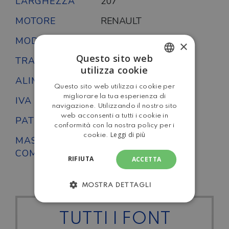
LARGHEZZA
207
MOTORE
RENAULT
MODELLO
Master Van XS
×
Questo sito web
TRAZIONE
Anteriore
utilizza cookie
ITALIAN
ALIMENTAZIONE
Diesel
Questo sito web utilizza i cookie per
ENGLISH
migliorare la tua esperienza di
IVA DETRAIBILE
si
navigazione. Utilizzando il nostro sito
web acconsenti a tutti i cookie in
PATENTE
B
conformità con la nostra policy per i
Leggi di più
cookie.
MASSA
3500
COMPLESSIVA
RIFIUTA
ACCETTA
MOSTRA DETTAGLI
TUTTI I FONT