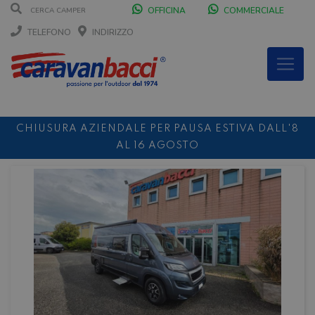
OFFICINA
COMMERCIALE
TELEFONO
INDIRIZZO
CHIUSURA AZIENDALE PER PAUSA ESTIVA DALL'8
AL 16 AGOSTO
DURANTE IL MESE DI AGOSTO SIAMO CHIUSI IL
SABATO POMERIGGIO
SCONTO 10%
NOLEGGIO ENTRO IL 31.08
PER I
NOLEGGI DI SETTEMBRE