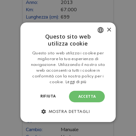
Anno:
2013
Km:
67.000
Lunghezza (cm):
699
Prezzo:
€ 52.000
×
Questo sito web
VIDEO
DETTAGLI
utilizza cookie
ITALIAN
Questo sito web utilizza i cookie per
ENGLISH
migliorare la tua esperienza di
navigazione. Utilizzando il nostro sito
web acconsenti a tutti i cookie in
conformità con la nostra policy per i
Leggi di più
cookie.
RIFIUTA
ACCETTA
MOBILVETTA K-YACHT
MOSTRA DETTAGLI
87
Cambio:
Manuale