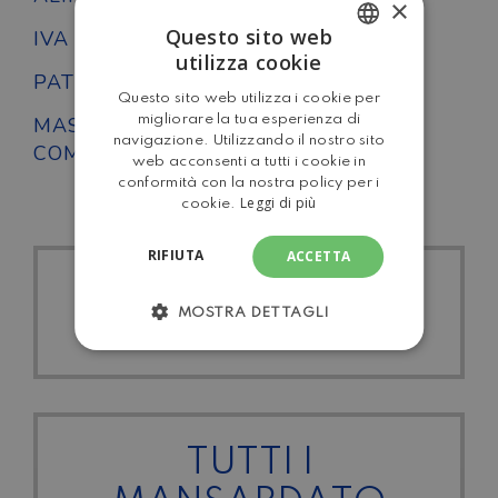
×
Questo sito web
IVA DETRAIBILE
No
utilizza cookie
ITALIAN
PATENTE
B
Questo sito web utilizza i cookie per
ENGLISH
MASSA
migliorare la tua esperienza di
3500
navigazione. Utilizzando il nostro sito
COMPLESSIVA
web acconsenti a tutti i cookie in
conformità con la nostra policy per i
Leggi di più
cookie.
RIFIUTA
ACCETTA
TUTTI I GIOTTILINE
MOSTRA DETTAGLI
TUTTI I