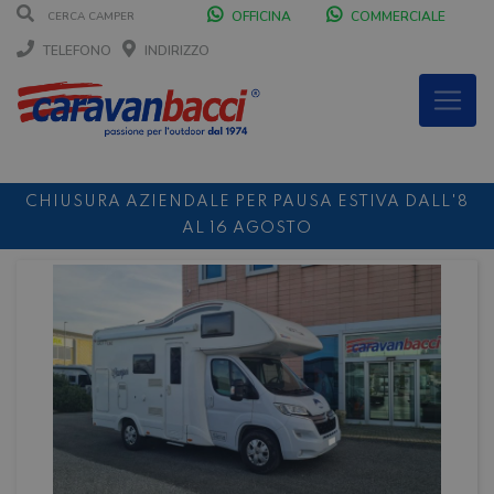
OFFICINA
COMMERCIALE
TELEFONO
INDIRIZZO
CHIUSURA AZIENDALE PER PAUSA ESTIVA DALL'8
AL 16 AGOSTO
DURANTE IL MESE DI AGOSTO SIAMO CHIUSI IL
SABATO POMERIGGIO
SCONTO 10%
NOLEGGIO ENTRO IL 31.08
PER I
NOLEGGI DI SETTEMBRE