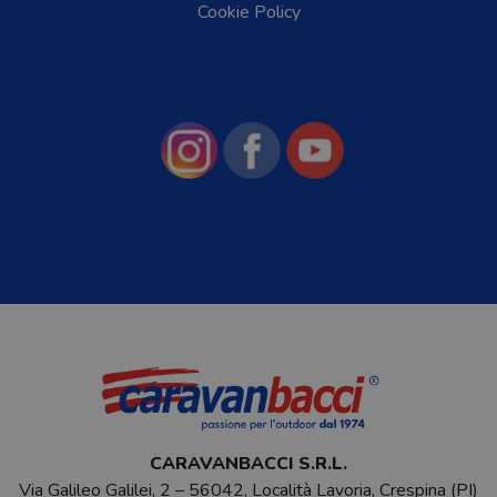
Cookie Policy
CARAVANBACCI S.R.L.
Via Galileo Galilei, 2 – 56042, Località Lavoria, Crespina (PI)