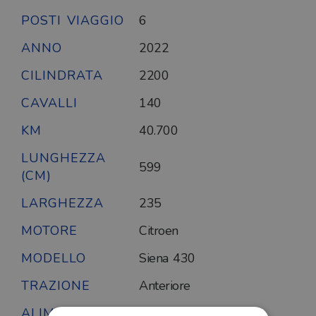
POSTI VIAGGIO
6
ANNO
2022
CILINDRATA
2200
CAVALLI
140
KM
40.700
LUNGHEZZA
599
(CM)
LARGHEZZA
235
MOTORE
Citroen
MODELLO
Siena 430
TRAZIONE
Anteriore
ALIMENTAZIONE
Diesel