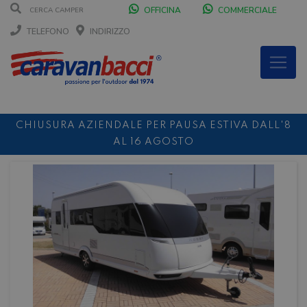
OFFICINA
COMMERCIALE
TELEFONO
INDIRIZZO
CHIUSURA AZIENDALE PER PAUSA ESTIVA DALL'8
AL 16 AGOSTO
DURANTE IL MESE DI AGOSTO SIAMO CHIUSI IL
SABATO POMERIGGIO
SCONTO 10%
NOLEGGIO ENTRO IL 31.08
PER I
NOLEGGI DI SETTEMBRE