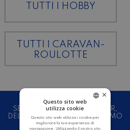
TUTTI I HOBBY
TUTTI I CARAVAN-
ROULOTTE
×
Questo sito web
utilizza cookie
SEI UN AMANTE DEL CAMPER,
ITALIAN
DELLE CARAVAN E DEL TURISMO
Questo sito web utilizza i cookie per
ENGLISH
ALL'ARIA APERTA?
migliorare la tua esperienza di
navigazione. Utilizzando il nostro sito