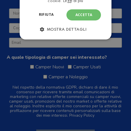
Leggi di più
cookie.
RIFIUTA
ACCETTA
MOSTRA DETTAGLI
A quale tipologia di camper sei interessato?
Camper Nuovi
Camper Usati
Camper a Noleggio
Nel rispetto della normativa GDPR, dichiaro di dare il mio
consenso per ricevere tramite email comunicazioni di
marketing con relative offerte commerciali su camper nuovi,
camper usati, promozioni del nostro market o offerte relative
al noleggio. Inoltre esplicito il mio consenso per la attività di
profilazione per ricevere contenuti personalizzati sulla base
dei miei interessi.
Privacy Policy