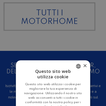
TUTTI I
MOTORHOME
×
SEI UN AMANTE DEL CAMPER,
Questo sito web
DELLE CARAVAN E DEL TURISMO
utilizza cookie
ALL'ARIA APERTA?
ITALIAN
Questo sito web utilizza i cookie per
Iscriviti alla newsletter, riceverai in anteprima i nuovi arrivi e
ENGLISH
migliorare la tua esperienza di
le migliori offerte su camper e caravan nuovi, usati e a
navigazione. Utilizzando il nostro sito
noleggio, eventi, video recensioni, iniziative e articoli sul
web acconsenti a tutti i cookie in
mondo del turismo outdoor.
conformità con la nostra policy per i