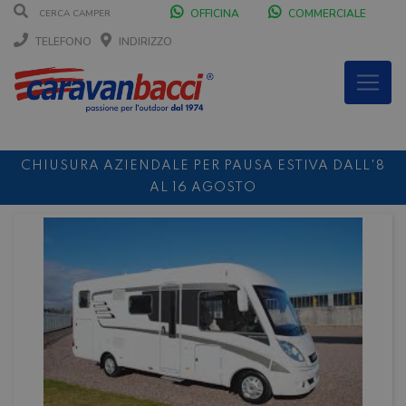
OFFICINA
COMMERCIALE
TELEFONO
INDIRIZZO
CHIUSURA AZIENDALE PER PAUSA ESTIVA DALL'8
AL 16 AGOSTO
DURANTE IL MESE DI AGOSTO SIAMO CHIUSI IL
SABATO POMERIGGIO
SCONTO 10%
NOLEGGIO ENTRO IL 31.08
PER I
NOLEGGI DI SETTEMBRE