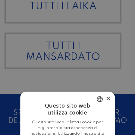
TUTTI I LAIKA
TUTTI I
MANSARDATO
×
Questo sito web
utilizza cookie
SEI UN AMANTE DEL CAMPER,
ITALIAN
DELLE CARAVAN E DEL TURISMO
Questo sito web utilizza i cookie per
ENGLISH
ALL'ARIA APERTA?
migliorare la tua esperienza di
navigazione. Utilizzando il nostro sito