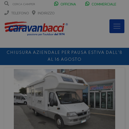
OFFICINA
COMMERCIALE
TELEFONO
INDIRIZZO
CHIUSURA AZIENDALE PER PAUSA ESTIVA DALL'8
AL 16 AGOSTO
DURANTE IL MESE DI AGOSTO SIAMO CHIUSI IL
SABATO POMERIGGIO
SCONTO 10%
NOLEGGIO ENTRO IL 31.08
PER I
NOLEGGI DI SETTEMBRE