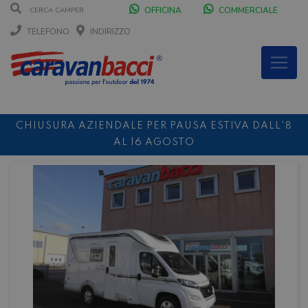
OFFICINA
COMMERCIALE
TELEFONO
INDIRIZZO
CHIUSURA AZIENDALE PER PAUSA ESTIVA DALL'8
AL 16 AGOSTO
DURANTE IL MESE DI AGOSTO SIAMO CHIUSI IL
SABATO POMERIGGIO
SCONTO 10%
NOLEGGIO ENTRO IL 31.08
PER I
NOLEGGI DI SETTEMBRE