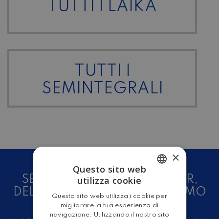
TUTTI I LAIKA
TUTTI I
SEMINTEGRALI
×
Questo sito web
SEI UN AMANTE DEL CAMPER,
utilizza cookie
ITALIAN
DELLE CARAVAN E DEL TURISMO
Questo sito web utilizza i cookie per
ENGLISH
ALL'ARIA APERTA?
migliorare la tua esperienza di
navigazione. Utilizzando il nostro sito