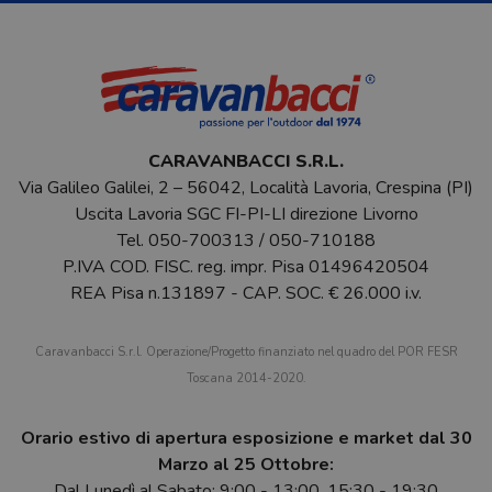
CARAVANBACCI S.R.L.
Via Galileo Galilei, 2 – 56042, Località Lavoria, Crespina (PI)
Uscita Lavoria SGC FI-PI-LI direzione Livorno
Tel.
050-700313
/
050-710188
P.IVA COD. FISC. reg. impr. Pisa 01496420504
REA Pisa n.131897 - CAP. SOC. € 26.000 i.v.
Caravanbacci S.r.l. Operazione/Progetto finanziato nel quadro del POR FESR
Toscana 2014-2020.
Orario estivo di apertura esposizione e market dal 30
Marzo al 25 Ottobre:
Dal Lunedì al Sabato: 9:00 - 13:00, 15:30 - 19:30