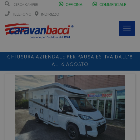
OFFICINA
COMMERCIALE
TELEFONO
INDIRIZZO
CHIUSURA AZIENDALE PER PAUSA ESTIVA DALL'8
AL 16 AGOSTO
DURANTE IL MESE DI AGOSTO SIAMO CHIUSI IL
SABATO POMERIGGIO
SCONTO 10%
NOLEGGIO ENTRO IL 31.08
PER I
NOLEGGI DI SETTEMBRE