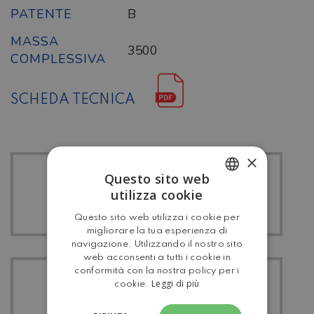
PATENTE
B
MASSA
3500
COMPLESSIVA
SCHEDA TECNICA
×
Questo sito web
TUTTI I LAIKA
utilizza cookie
ITALIAN
Questo sito web utilizza i cookie per
ENGLISH
migliorare la tua esperienza di
navigazione. Utilizzando il nostro sito
web acconsenti a tutti i cookie in
conformità con la nostra policy per i
TUTTI I
Leggi di più
cookie.