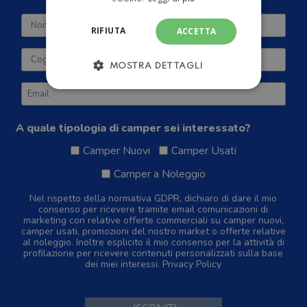
RIFIUTA
ACCETTA
MOSTRA DETTAGLI
A quale tipologia di camper sei interessato?
Camper Nuovi
Camper Usati
Camper a Noleggio
Nel rispetto della normativa GDPR, dichiaro di dare il mio
consenso per ricevere tramite email comunicazioni di
marketing con relative offerte commerciali su camper nuovi,
camper usati, promozioni del nostro market o offerte relative
al noleggio. Inoltre esplicito il mio consenso per la attività di
profilazione per ricevere contenuti personalizzati sulla base
dei miei interessi.
Privacy Policy