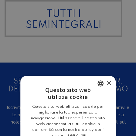
TUTTI I
SEMINTEGRALI
SEI UN AMANTE DEL CAMPER,
×
DELLE CARAVAN E DEL TURISMO
Questo sito web
utilizza cookie
ALL'ARIA APERTA?
ITALIAN
Iscriviti alla newsletter, riceverai in anteprima i nuovi arrivi e
Questo sito web utilizza i cookie per
ENGLISH
migliorare la tua esperienza di
le migliori offerte su camper e caravan nuovi, usati e a
navigazione. Utilizzando il nostro sito
noleggio, eventi, video recensioni, iniziative e articoli sul
web acconsenti a tutti i cookie in
mondo del turismo outdoor.
conformità con la nostra policy per i
Leggi di più
cookie.