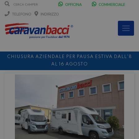
OFFICINA
COMMERCIALE
TELEFONO
INDIRIZZO
CHIUSURA AZIENDALE PER PAUSA ESTIVA DALL'8
AL 16 AGOSTO
DURANTE IL MESE DI AGOSTO SIAMO CHIUSI IL
SABATO POMERIGGIO
SCONTO 10%
NOLEGGIO ENTRO IL 31.08
PER I
NOLEGGI DI SETTEMBRE