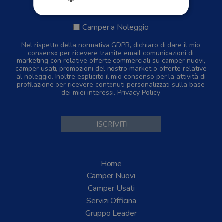
Camper Nuovi
Camper Usati
Camper a Noleggio
Nel rispetto della normativa GDPR, dichiaro di dare il mio
consenso per ricevere tramite email comunicazioni di
marketing con relative offerte commerciali su camper nuovi,
camper usati, promozioni del nostro market o offerte relative
al noleggio. Inoltre esplicito il mio consenso per la attività di
profilazione per ricevere contenuti personalizzati sulla base
dei miei interessi.
Privacy Policy
Home
Camper Nuovi
Camper Usati
Servizi Officina
Gruppo Leader