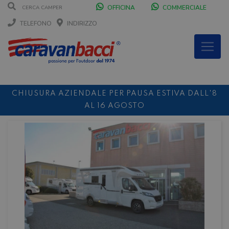
OFFICINA
COMMERCIALE
TELEFONO
INDIRIZZO
CHIUSURA AZIENDALE PER PAUSA ESTIVA DALL'8
AL 16 AGOSTO
DURANTE IL MESE DI AGOSTO SIAMO CHIUSI IL
SABATO POMERIGGIO
SCONTO 10%
NOLEGGIO ENTRO IL 31.08
PER I
NOLEGGI DI SETTEMBRE