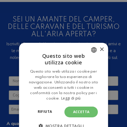
SEI UN AMANTE DEL CAMPER,
DELLE CARAVAN E DEL TURISMO
ALL'ARIA APERTA?
Iscriviti alla newsletter, riceverai in anteprima i nuovi arrivi e
×
le migliori offerte su camper e caravan nuovi, usati e a
Questo sito web
noleggio, eventi, video recensioni, iniziative e articoli sul
utilizza cookie
mondo del turismo outdoor.
ITALIAN
Questo sito web utilizza i cookie per
ENGLISH
migliorare la tua esperienza di
navigazione. Utilizzando il nostro sito
web acconsenti a tutti i cookie in
conformità con la nostra policy per i
Leggi di più
cookie.
RIFIUTA
ACCETTA
A quale tipologia di camper sei interessato?
MOSTRA DETTAGLI