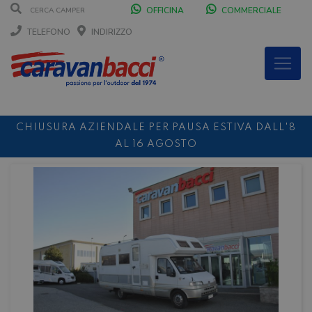
OFFICINA
COMMERCIALE
TELEFONO
INDIRIZZO
CHIUSURA AZIENDALE PER PAUSA ESTIVA DALL'8
AL 16 AGOSTO
DURANTE IL MESE DI AGOSTO SIAMO CHIUSI IL
SABATO POMERIGGIO
SCONTO 10%
NOLEGGIO ENTRO IL 31.08
PER I
NOLEGGI DI SETTEMBRE