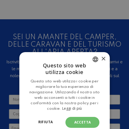
SEI UN AMANTE DEL CAMPER,
DELLE CARAVAN E DEL TURISMO
ALL'ARIA APERTA?
×
Iscriviti alla newsletter, riceverai in anteprima i nuovi arrivi e
Questo sito web
le migliori offerte su camper e caravan nuovi, usati e a
utilizza cookie
ITALIAN
noleggio, eventi, video recensioni, iniziative e articoli sul
Questo sito web utilizza i cookie per
mondo del turismo outdoor.
ENGLISH
migliorare la tua esperienza di
navigazione. Utilizzando il nostro sito
web acconsenti a tutti i cookie in
conformità con la nostra policy per i
Leggi di più
cookie.
RIFIUTA
ACCETTA